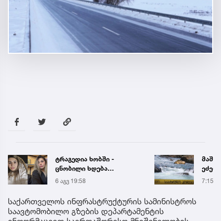
მაშველები ამ დრომდე
ცნობ
ეძებენ დედას, რომელიც
გარდ
შვილის გადარჩენის
მარი
7:15
6 აგვ 
მცდელობისას, დინებამ
ექსპე
გაიტაცა
საქართველოს ინფრასტრუქტურის სამინისტროს
საავტომობილო გზების დეპარტამენტის