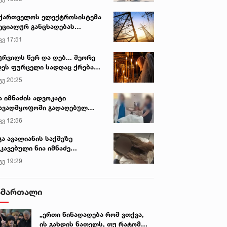
ქართველოს ელექტროსისტემა
ეციალურ განცხადებას
რცელებს
გვ 17:51
ურვილს წერ და დებ... მეორე
ეს ფურცელი სადღაც ქრება
 სურვილი სრულდება...“ -
გვ 20:25
სწაულმოქმედი ტაძარი შიდა
ართლში
ა იმნაძის ადვოკატი
ავადმყოფოში გადაღებულ
დრებს ავრცელებს
გვ 12:56
გა ავალიანის საქმეზე
კავებული ნია იმნაძე
ინიკაში გადაჰყავთ
გვ 19:29
ამართალი
„ერთი წინადადება რომ ვთქვა,
ის გახდის ნათელს, თუ რატომ