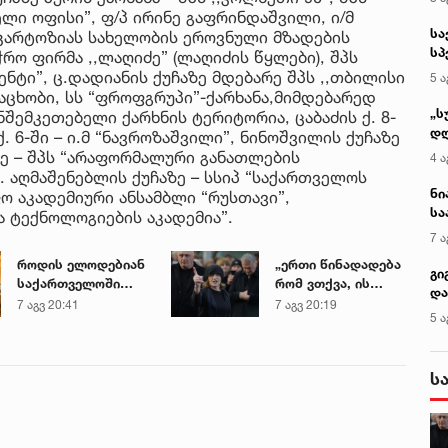
ველი ოფისი”, ფ/პ ირინე გაფრინდაშვილი, ი/მ
სა
გ. კარტოზიას სახელობის ეროვნული მზადების
სპ
ჭრო ფირმა ,,ლაღიძე” (ლაღიძის წყლები), შპს
ავ
ენტი”, ც.დადიანის ქუჩაზე მდებარე შპს ,,თბილისი
5 ა
აცხობი, სს “ფროფგრუპი”-ქარხანა,მიმდებარედ
„ს
ემკეთებელი ქარხნის ტერიტორია, ცაბაძის ქ. 8-
დღ
 ქ. 6-ში – ი.მ “ნავროზაშვილი”, ნინოშვილის ქუჩაზე
და
აზე – შპს “არაფორმალური განათლების
4 ა
სა
. აღმაშენებლის ქუჩაზე – სსიპ “საქართველოს
ქ
ნი
ო აკადემიური ანსამბლი “რუსთავი”,
სა
და ტექნოლოგიების აკადემია”.
კა
7 ა
როდის ელოდებიან
„ერთი წინადადება
გი
საქართველოში
რომ ვთქვა, ის
და
+40-გრადუსიან
გახდის ნათელს,
7 აგვ 20:41
7 აგვ 20:19
კლ
5 ა
სიცხეს
თუ რატომ იყო ნია
იმნაძე
წამქეზებელი...“ -
ს
გიგა ავალიანის
დედა