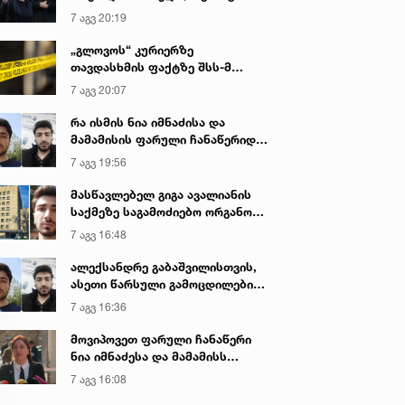
იყო ნია იმნაძე წამქეზებელი...“ -
7 აგვ 20:19
გიგა ავალიანის დედა
„გლოვოს“ კურიერზე
თავდასხმის ფაქტზე შსს-მ
გამოძიება დაიწყო
7 აგვ 20:07
რა ისმის ნია იმნაძისა და
მამამისის ფარული ჩანაწერიდან
- გიგა ავალიანის მკვლელობის
7 აგვ 19:56
საქმე
მასწავლებელ გიგა ავალიანის
საქმეზე საგამოძიებო ორგანო
დაკავებულ არასრულწლოვნებს -
7 აგვ 16:48
ნია იმნაძესა და ანასტასია
ბერუაშვილს 30 დღის
ალექსანდრე გაბაშვილისთვის,
განმავლობაში ფარულად
ასეთი წარსული გამოცდილების
უსმენდა
ადამიანისთვის ინფორმაციის
7 აგვ 16:36
მიწოდება, რომ მასწავლებელი
სექსუალურად ავიწროებდა,
მოვიპოვეთ ფარული ჩანაწერი
ფაქტობრივად, წაქეზება იყო -
ნია იმნაძესა და მამამისს
პროკურორი ნია იმნაძის საქმეზე
შორის, განიხილავდნენ, როგორ
7 აგვ 16:08
ჩაიდინა გაბაშვილმა დანაშაული