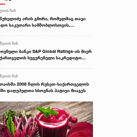
წუთის წინ
წუხელიძე არის გმირი, რომელმაც თავი
დო საკუთარი სამშობლოსთვის,
გვიანებით გამოვიდა სააკაშვილი და
ვის თავზე დაიბრალა ანწუხელიძის
 წუთის წინ
ირობა, სამარცხვინო სიტყვები თქვა,
თქოს, სააკაშვილისთვის შეგინებას თუ
ოვნული ბანკი S&P Global Ratings-ის მიერ
ღაც ამგვარს სთხოვდნენ მას - ირაკლი
ქართველოს სუვერენული საკრედიტო
ბახიძე
იტინგის „BB“ დონეზე შენარჩუნებაზე:
ნიშნული გადაწყვეტილება ეფუძნება
 წუთის წინ
ეყნის ძლიერ მაკროეკონომიკურ
ნდამენტურ მაჩვენებლებს,
თაისში 2008 წლის რუსეთ-საქართველოს
უმჯობესებულ საგარეო პოზიციასა და
ში დაღუპულთა ხსოვნას პატივი მიაგეს
კროეკონომიკური პოლიტიკის სანდოობას