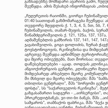
გაზსადენზე მომხდარი ავარიის გამო, ჩუღუ
შეუწყდა. ამის შესახებ ინფორმაციას „თბი
„ჩუღურეთის რაიონში, გიორგი ჩუბინაშვილი
01:40 საათიდან გაზმომარაგება შეუწყდა: აბას
თევდორე მღვდლის ქ. 1, 3, 4, 5, 5თ, 5ბ, 7,
ჩუბინაშვილის, თამარ-მეფის, ბაქოს, სურ
წინამძღვრიშვილის ქ. 121, 125ა, 137, 137ა, 1
აღმაშენებლის გამზირის 137, 141, 147, 147ა
ჯავახიშვილის, გოგი დოლიძის, ზურაბ ჭავ
ტოვსტონოგოვის, რკინიგზისა და მიმდებარ
აგრეთვე შეუწყდა აღნიშნულ ტერიტორიაზ
და მცირე ობიექტებს, მათ შორისაა: თევდ
დაწესებულებები - აკად. თოდუას კლინიკა,
ანგიოქირურგიის ცენტრი, კლინიკური მედ
მიმდებარედ არსებული მცირე კომუნალური 
ში მსხვილ და მცირე ობიექტებს: შპს “ბამბ
თბილისი ცენტრალი”, შპს “ბორჯომი ცენტრ
ფოსტა”, სს “საქართველოს რკინიგზა”, მე
გაზგასამართი სადგური - ,,აირსერვისი”, თა
პროკრედიტბანკს, ვი-თი-ბი ბანკს, შპს ,,აი
სამყაროს”, თამბაქოს ფაბრიკა, შპს “ბექა ჯ
ვენდაავადებათა ცენტრი, ჩუბინაშვილის ქუჩ