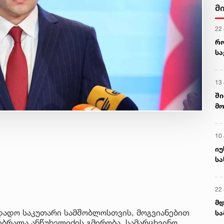
მ
22
რ
ს
13
ში
მო
კა
ღვ
10
იუ
სა
22 
მდ
 დადო საკუთარი სამშობლოსთვის, მოგვიანებით
სა
იბრალა ანწუხელიძის გმირობა, სამარცხვინო
ორ