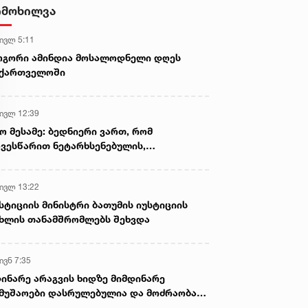
- ნიას მამა ამბობს, რომ
იმოხილვა
არასწორად მოიქცა, თუმცა
მამას ეუბნება, რომ სხვანაირად
 ივლ 5:11
ვერ მოიქცეოდა, თანამედროვე
ეპოქაში სხვანაირად ხდება -
ოგორი ამინდია მოსალოდნელი დღეს
პროკურორი
აქართველოში
 ივლ 12:39
ო მესამე: ბედნიერი ვართ, რომ
ვესწარით ნეტარხსენებულის,
თოლიკოს-პატრიარქ ილია მეორის
აწლს, ვართ მისი მემკვიდრეები
 ივლ 13:22
სტიციის მინისტრი ბათუმის იუსტიციის
ხლის თანამშრომლებს შეხვდა
ივნ 7:35
ინარე არაგვის ხიდზე მიმდინარე
მუშაოები დასრულებულია და მოძრაობა
ივე სამოძრაო ზოლზე აღდგენილია