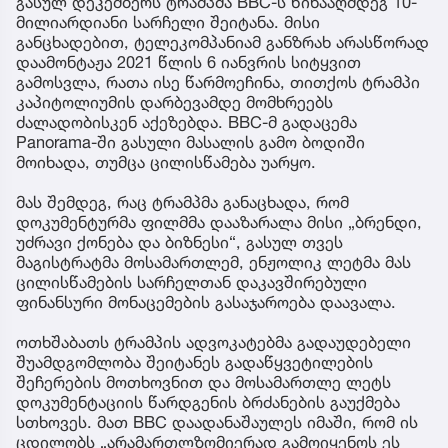
გასულ დეკემბერს ტრამპმა BBC-ს წინააღმდეგ 10-
მილიარდიანი სარჩელი შეიტანა. მისი
განცხადებით, ტელეკომპანიამ განზრახ არასწორად
დაამონტაჟა 2021 წლის 6 იანვრის სიტყვით
გამოსვლა, რათა ისე წარმოეჩინა, თითქოს ტრამპი
კაპიტოლიუმის დარბევამდე მომხრეებს
ძალადობისკენ აქეზებდა. BBC-მ გადაცემა
Panorama-ში გასული მასალის გამო ბოდიში
მოიხადა, თუმცა ცილისწამება უარყო.
მას შემდეგ, რაც ტრამპმა განაცხადა, რომ
დოკუმენტურმა ფილმმა დააზარალა მისი „ბრენდი,
უძრავი ქონება და ბიზნესი“, გასულ თვეს
მაგისტრატმა მოსამართლემ, ენჟოლიკ ლეტმა მას
ცილისწამების სარჩელთან დაკავშირებული
ფინანსური მონაცემების გასაჯაროება დაავალა.
ოთხშაბათს ტრამპის ადვოკატებმა გადაუდებელი
შუამდგომლობა შეიტანეს გადაწყვეტილების
შეჩერების მოთხოვნით და მოსამართლე ლეტს
დოკუმენტაციის წარდგენის ბრძანების გაუქმება
სთხოვეს. მათ BBC დაადანაშაულეს იმაში, რომ ის
ცდილობს „არამართლზომიერად გამოიყენოს ეს