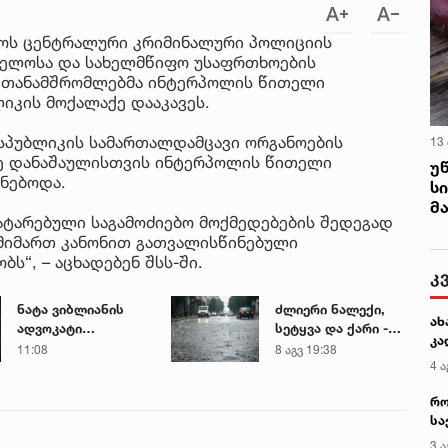
როს ცენტრალური კრიმინალური პოლიციის
ველოსა და სახელმწიფო უსაფრთხოების
 თანამშრომლებმა ინტერპოლის წითელი
კის მოქალაქე დააკავეს.
ესპუბლიკის სამართალდამცავი ორგანოების
13
მე დანაშაულისთვის ინტერპოლის წითელი
უ
ნებოდა.
ს
მ
ტარებული საგამოძიებო მოქმედებების შედეგად
 მიმართ კანონით გათვალისწინებული
ს“, – აცხადებენ შსს-ში.
კ
ნატა ვიბლიანის
ძლიერი ნალექი,
ახ
ადვოკატი
სეტყვა და ქარი -
კა
მიმართვას
რომელ რეგიონს
11:08
8 აგვ 19:38
4 ა
ავრცელებს
ემუქრება
წყალმოვარდნებისა
რო
და მეწყრის
სა
საფრთხე
კე
3 ა