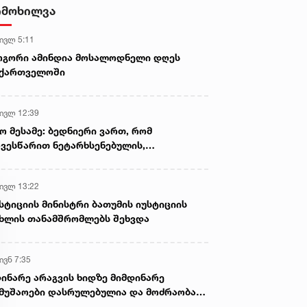
ამოიღეს
იმოხილვა
 ივლ 5:11
ოგორი ამინდია მოსალოდნელი დღეს
აქართველოში
 ივლ 12:39
ო მესამე: ბედნიერი ვართ, რომ
ვესწარით ნეტარხსენებულის,
თოლიკოს-პატრიარქ ილია მეორის
აწლს, ვართ მისი მემკვიდრეები
 ივლ 13:22
სტიციის მინისტრი ბათუმის იუსტიციის
ხლის თანამშრომლებს შეხვდა
ივნ 7:35
ინარე არაგვის ხიდზე მიმდინარე
მუშაოები დასრულებულია და მოძრაობა
ივე სამოძრაო ზოლზე აღდგენილია