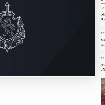
38
„ძ
მი
12
ჯო
გა
12
ყ
არ
პრ
რა