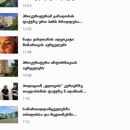
საქმეზე პროკურატურამ 2 პირს
12:23
ბრალი წარუდგინა - რა არის ამ
დროისთვის ცნობილი
პროკურატურამ ყაჩაღობის
ფაქტზე ერთ პირს ბრალდება
წარუდგინა
12:03
ნატა ვიბლიანის ადვოკატი
მიმართვას ავრცელებს
11:08
პროკურატურა ინფორმაციას
ავრცელებს
10:36
პოლიციამ „გლოვოს“ კურიერზე
თავდასხმის ფაქტზე 3 ადამიანი
დააკავა
7:16
სამართალდამცველებმა
თბილისსა და რეგიონებში
უკანონო ცეცხლსასროლი
7:15
იარაღები და საბრძოლო მასალა