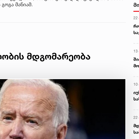
 გოგა მანიამ.
მ
22
რ
ს
13
ლობის მდგომარეობა
ში
მო
კა
ღვ
10
იუ
სა
22 
მდ
სა
ორ