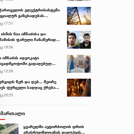
ქართველოს ელექტროსისტემა
ეციალურ განცხადებას
რცელებს
გვ 17:51
 ისმის ნია იმნაძისა და
მამისის ფარული ჩანაწერიდან
გიგა ავალიანის მკვლელობის
გვ 19:56
ქმე
ა იმნაძის ადვოკატი
ავადმყოფოში გადაღებულ
დრებს ავრცელებს
გვ 12:56
ურვილს წერ და დებ... მეორე
ეს ფურცელი სადღაც ქრება
 სურვილი სრულდება...“ -
გვ 20:25
სწაულმოქმედი ტაძარი შიდა
ართლში
ამართალი
ყვარელში ავტორბოლის დროს
არასრულწლოვნის დაღუპვის