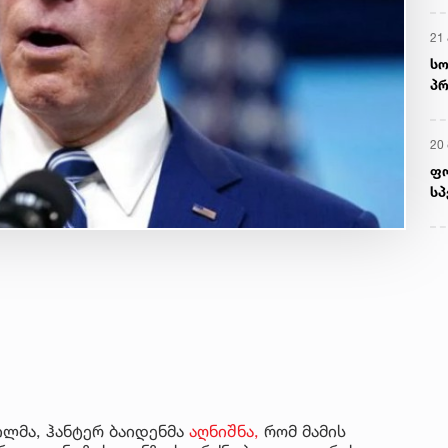
21 
სო
პრ
ერ
20
ფ
სპ
ვილმა, ჰანტერ ბაიდენმა
აღნიშნა,
რომ მამის