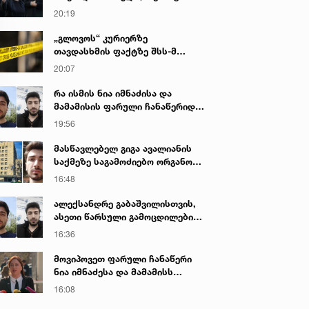
იყო ნია იმნაძე წამქეზებელი...“ -
20:19
გიგა ავალიანის დედა
„გლოვოს“ კურიერზე
თავდასხმის ფაქტზე შსს-მ
გამოძიება დაიწყო
20:07
რა ისმის ნია იმნაძისა და
მამამისის ფარული ჩანაწერიდან
- გიგა ავალიანის მკვლელობის
19:56
საქმე
მასწავლებელ გიგა ავალიანის
საქმეზე საგამოძიებო ორგანო
დაკავებულ არასრულწლოვნებს -
16:48
ნია იმნაძესა და ანასტასია
ბერუაშვილს 30 დღის
ალექსანდრე გაბაშვილისთვის,
განმავლობაში ფარულად
ასეთი წარსული გამოცდილების
უსმენდა
ადამიანისთვის ინფორმაციის
16:36
მიწოდება, რომ მასწავლებელი
სექსუალურად ავიწროებდა,
მოვიპოვეთ ფარული ჩანაწერი
ფაქტობრივად, წაქეზება იყო -
ნია იმნაძესა და მამამისს
პროკურორი ნია იმნაძის საქმეზე
შორის, განიხილავდნენ, როგორ
16:08
ჩაიდინა გაბაშვილმა დანაშაული