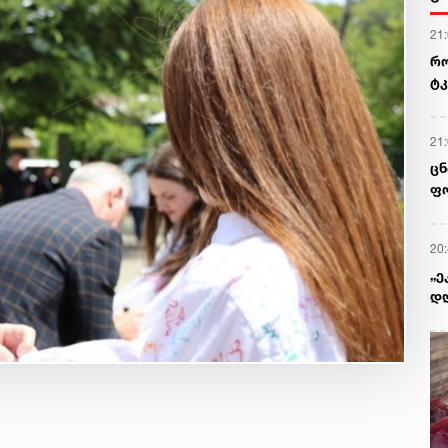
21
რო
ტკ
გვ
21
ცნ
ფო
20
„ე
დღ
ყო
გი
წე