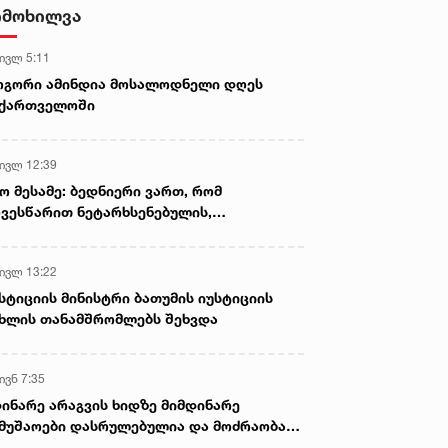
- ნიას მამა ამბობს, რომ
იმოხილვა
არასწორად მოიქცა, თუმცა
მამას ეუბნება, რომ სხვანაირად
 ივლ 5:11
ვერ მოიქცეოდა, თანამედროვე
ეპოქაში სხვანაირად ხდება -
ოგორი ამინდია მოსალოდნელი დღეს
პროკურორი
აქართველოში
 ივლ 12:39
ო მესამე: ბედნიერი ვართ, რომ
ვესწარით ნეტარხსენებულის,
თოლიკოს-პატრიარქ ილია მეორის
აწლს, ვართ მისი მემკვიდრეები
 ივლ 13:22
სტიციის მინისტრი ბათუმის იუსტიციის
ხლის თანამშრომლებს შეხვდა
ივნ 7:35
ინარე არაგვის ხიდზე მიმდინარე
მუშაოები დასრულებულია და მოძრაობა
ივე სამოძრაო ზოლზე აღდგენილია