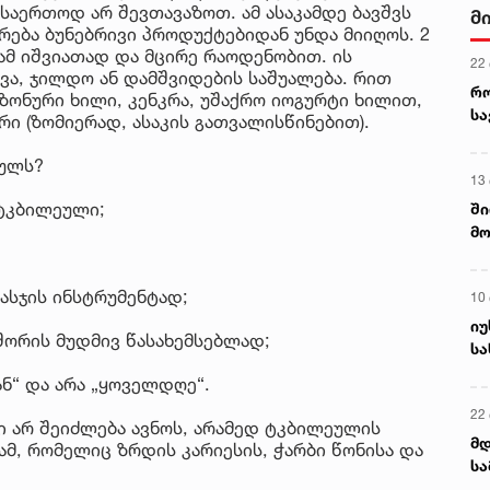
 საერთოდ არ შევთავაზოთ. ამ ასაკამდე ბავშვს
მ
ერება ბუნებრივი პროდუქტებიდან უნდა მიიღოს. 2
ამ იშვიათად და მცირე რაოდენობით. ის
22
ვა, ჯილდო ან დამშვიდების საშუალება. რით
რ
ზონური ხილი, კენკრა, უშაქრო იოგურტი ხილით,
ს
რი (ზომიერად, ასაკის გათვალისწინებით).
ეულს?
13
ტკბილეული;
ში
მო
კა
ღვ
სჯის ინსტრუმენტად;
10
იუ
შორის მუდმივ წასახემსებლად;
სა
ნ“ და არა „ყოველდღე“.
22 
ი არ შეიძლება ავნოს, არამედ ტკბილეულის
მდ
, რომელიც ზრდის კარიესის, ჭარბი წონისა და
სა
ორ