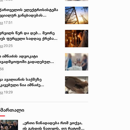
ქართველოს ელექტროსისტემა
ეციალურ განცხადებას
რცელებს
გვ 17:51
ურვილს წერ და დებ... მეორე
ეს ფურცელი სადღაც ქრება
 სურვილი სრულდება...“ -
გვ 20:25
სწაულმოქმედი ტაძარი შიდა
ართლში
ა იმნაძის ადვოკატი
ავადმყოფოში გადაღებულ
დრებს ავრცელებს
:56
გა ავალიანის საქმეზე
კავებული ნია იმნაძე
ინიკაში გადაჰყავთ
გვ 19:29
ამართალი
„ერთი წინადადება რომ ვთქვა,
ის გახდის ნათელს, თუ რატომ