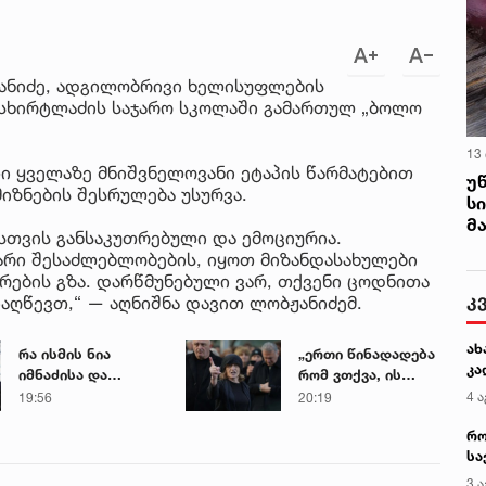
ჟანიძე, ადგილობრივი ხელისუფლების
 სხირტლაძის საჯარო სკოლაში გამართულ „ბოლო
13
ი ყველაზე მნიშვნელოვანი ეტაპის წარმატებით
უ
იზნების შესრულება უსურვა.
ს
მ
თვის განსაკუთრებული და ემოციურია.
არი შესაძლებლობების, იყოთ მიზანდასახულები
ების გზა. დარწმუნებული ვარ, თქვენი ცოდნითა
კ
აღწევთ,“ — აღნიშნა დავით ლობჟანიძემ.
ახ
რა ისმის ნია
„ერთი წინადადება
კა
იმნაძისა და
რომ ვთქვა, ის
მამამისის ფარული
გახდის ნათელს,
4 ა
19:56
20:19
ჩანაწერიდან - გიგა
თუ რატომ იყო ნია
რო
ავალიანის
იმნაძე
სა
მკვლელობის საქმე
წამქეზებელი...“ -
კე
გიგა ავალიანის
3 ა