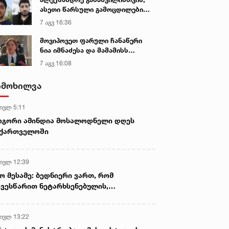
განმავლობაში ფარულად
ასეთი წარსული გამოცდილების
უსმენდა
ადამიანისთვის ინფორმაციის
7 აგვ 16:36
მიწოდება, რომ მასწავლებელი
სექსუალურად ავიწროებდა,
მოვიპოვეთ ფარული ჩანაწერი
ფაქტობრივად, წაქეზება იყო -
ნია იმნაძესა და მამამისს
პროკურორი ნია იმნაძის საქმეზე
შორის, განიხილავდნენ, როგორ
7 აგვ 16:08
ჩაიდინა გაბაშვილმა დანაშაული
- ნიას მამა ამბობს, რომ
იმოხილვა
არასწორად მოიქცა, თუმცა
მამას ეუბნება, რომ სხვანაირად
 ივლ 5:11
ვერ მოიქცეოდა, თანამედროვე
ეპოქაში სხვანაირად ხდება -
ოგორი ამინდია მოსალოდნელი დღეს
პროკურორი
აქართველოში
 ივლ 12:39
ო მესამე: ბედნიერი ვართ, რომ
ვესწარით ნეტარხსენებულის,
თოლიკოს-პატრიარქ ილია მეორის
აწლს, ვართ მისი მემკვიდრეები
 ივლ 13:22