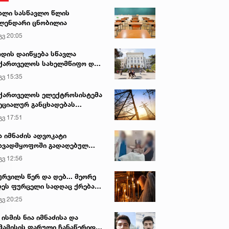
ალი სასწავლო წლის
ლენდარი ცნობილია
გვ 20:05
დის დაიწყება სწავლა
ქართველოს სახელმწიფო და
რძო უნივერსიტეტებში
გვ 15:35
ქართველოს ელექტროსისტემა
ეციალურ განცხადებას
რცელებს
გვ 17:51
ა იმნაძის ადვოკატი
ავადმყოფოში გადაღებულ
დრებს ავრცელებს
გვ 12:56
ურვილს წერ და დებ... მეორე
ეს ფურცელი სადღაც ქრება
 სურვილი სრულდება...“ -
გვ 20:25
სწაულმოქმედი ტაძარი შიდა
ართლში
 ისმის ნია იმნაძისა და
მამისის ფარული ჩანაწერიდან