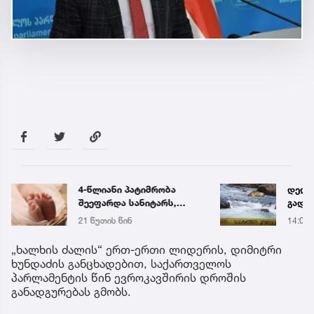
4-წლიანი პატიმრობა
დედა
შეეფარდა სანიტარს,
გადა
რომელმაც ბათუმის
მცდე
21 წუთის წინ
14:02
კლინიკის
გაიტა
საპირფარეშოში
დრომ
„ხალხის ძალის“ ერთ-ერთი ლიდერის, დიმიტრი
იმშობიარა და
ხუნდაძის განცხადებით, საქართველოს
ახალშობილს
პარლამენტის წინ ევროკავშირის დროშის
სასიკვდილო
განადგურებას გმობს.
დაზიანებები მიაყენა