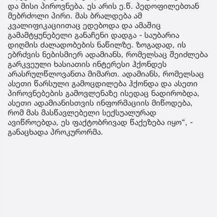
ვერაფერს იტყვის, თუ რამდენად შეესაბამება ეს
ინფორმაცია რეალობას, რადგან “არ არის
მტკიცებულებები იმისა, რომ ვინმემ ვინმე
შეავიწროვა“.
ქეთევან სონიძის განცხადებითვე, ნია იმნაძემ ამ
ინფორმაციის მიწოდებით ალექსანდრე გაბაშვილი
დანაშაულის ჩადენაში წააქეზა.
“ჩვენ წაქეზებას შემდეგი გარემოებების
გათვალისწინებით ვამტკიცებთ - უნდა
გავითვალისწინოთ, ვინ არის მსჯავრდადებული
ალექსანდრე გაბაშვილი, მისი წარსული ისტორია
და მისი პიროვნება. ეს არის ე.წ. პედოფილებთან
მებრძოლი პირი. მას ბრალდება ამ
კვალიფიკაციითაც ედებოდა და ამაშიც
გამამტყუნებელი განაჩენი დადგა - საუბარია
დიღმის ძალადობების ნაწილზე. ზოგადად, ის
ებრძვის ნებისმიერ ადამიანს, რომელსაც შეიძლება
გარკვეული ხასიათის ინტერესი ჰქონდეს
არასრულწლოვანთა მიმართ. ადამიანს, რომელსაც
ასეთი წარსული გამოცდილება ჰქონდა და ასეთი
პიროვნებების გამოვლენაზე ისედაც ნადირობდა,