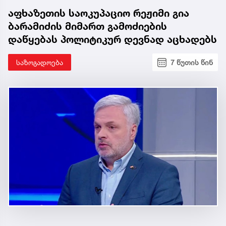
1921 წელს ჩვენ შეგვეძლო რომ არ
დავცემულიყავით. სხვა თემაა მერე
შევინარჩუნებდით თუ არა, მაგრამ ვიტყვი
რამდენიმე რამეს. 1921 წელს ჟორდანიას
მთავრობას ოსმალეთისთვის რომ კარი არ გაეღო,
რა ოსმალეთი- ათათურქისთვის და უომრად არ
დაეთმო ის ტერიტორიები, თუ მაინც გაქცევას
აპირებდნენ, ყოველ შემთხვევაში საბჭოთა
კავშირში საქართველო ტაო-კლარჯეთის უდიდესი
ნაწილით აღმოჩნდებოდა", - აცხადებს
მასხარაშვილი.
აფხაზეთის საოკუპაციო რეჟიმი გია
ბარამიძის მიმართ გამოძიების
დაწყებას პოლიტიკურ დევნად აცხადებს
საზოგადოება
7 წუთის წინ