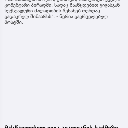
ნიაზეც შეაფრინა!
2) თუ გამოჩნდება ასეთი გოგონა, 10 000 ლარს
ოფიციალურად, სახალხოდ გადავცემ.
ეს არის თანხა, რომელიც გიგამ 1 ოქტომბერს,
მკვლელობის დღეს, შეიტანა ანაბარზე.
3) თუ არ გამოჩნდება ასეთი გოგონა, ყველას,
ვიმეორებ, ყველას, თუნდაც ირიბად გადაკრული
პატარა კომენტარი ეწეროს, აუცილებლად
ვაგებინებ პასუხს!
P.S. თანამებრძოლნო, გთხოვთ, ჩამიყარეთ ყველა
კომენტარი პირადში, სადაც წააწყდებით გიგასგან
სექსუალური ძალადობის შესახებ თუნდაც
გადაკრულ შინაარსს“, - წერია გავრცელებულ
პოსტში.