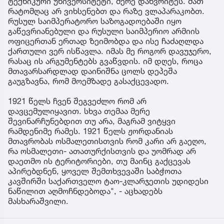
დაკარგა ფაქტობრივად, ვერ იყენებდა ხელს,
გმირულად იბრძოდა, უბრალოდ შემთხვევით
გადაურჩა. ცეკას არქივს გავეცნოთ და ვნახავთ,
რომ არასოდეს უთანამშრომლია, არავინ
დაუბეზღებია- ქართული ბოტანიკური მეცნიერების
მამამთავარი, ნიკო კეცხოველია ეს გმირი
ოფიცერი. რატომღაც არ ვიხსენებთ გმირ ნიკო
კეცხოველს, რომელიც კვინიტაძის მსგავსად
კურდღელივით არ გაიქცა და დარჩა. არ ვიხსენებთ
იმ ადამიანებს, იგივე სტეფანე ახმეტელს, რომელიც
დარჩა და დახვრიტეს. მათ შორის, დარჩა
გენერალი ბენაშვილი, რომელმაც დააარსა
ტექნიკური უნივერსიტეტი, მერე დახვრიტეს. მათ
რატომღაც არ ვიხსენებთ და რაზე ვლაპარაკობთ.
რუსულ საიმპერატორო საზოგადოებაში იყო
გაწევრიანებული და რუსული საიმპერიო არმიის
ოფიცერთან ერთად ზეიმობდა და ისე ჩაძაღლდა
ქართული ვერ ისწავლა. იმას მე როგორ დავუჯერო,
რასაც ის არგუმენტებს გვაწვდის. იმ დღეს, როცა
მთავარსარდლად დაინიშნა ცოლს დეპეშა
გაუგზავნა, რომ მოემზადე გასაქცევადო.