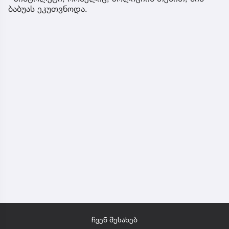
ბაბუა მათივე სახლში მოკლა, სადაც თავადაც
ცხოვრობდა.
სროლის შედეგად დაშავებულია 30-ზე მეტი
ადამიანი, მათ შორის, სკოლის მოსწავლეებიც
არიან.
ტაილანდის პრემიერ-მინისტრის თქმით, მოზარდმა
სიცოცხლე თვითმკვლელობით დაასრულა.
მედიის ცნობით, ხელისუფლებას ჯერ არ
დაუდგენია, თუ როგორ მოიპოვა მოზარდმა იარაღი
- პისტოლეტი, რომელიც, პოლიციის თქმით, მის
ბაბუას ეკუთვნოდა.