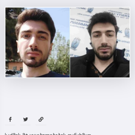
ალექსანდრე გაბაშვილისთვის, ასეთი
წარსული გამოცდილების
ადამიანისთვის ინფორმაციის
მიწოდება, რომ მასწავლებელი
სექსუალურად ავიწროებდა,
ფაქტობრივად, წაქეზება იყო -
პროკურორი ნია იმნაძის საქმეზე
სამართალი
31 წუთის წინ