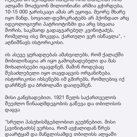
მილიონიანი არმია სჭირდება.
"თბილისი ისე დატოვა ჟორდანიამ და ისე გაიქცა
კურდღელივით კურდღელ კვინიტაძესთან ერთად
და კვინიტაძე ჩემი აზრით მთაწმინდიდან
ჩამოსაგორებელია იმიტომ, რომ მთავარსარდალი,
რომელიც ბრძოლის გარეშე დედაქალაქს
დატოვებს, ის არის მოღალატე. ეს მაშინვე უთხრა
ოდიშელიძემ წინა დღეს, რომ შენ რა გინდაო
ბოროდინო-მოსკოვი გაითამაშო თბილის მცხეთის
მონაკვეთზეო? მცხეთაშიც არ გაუჩერებია
მატარებელი. თბილისის ალყაში მოქცევის შანსი
რუსებს არ ჰქონდათ იმიტომ რომ თბილისი რომ
ალყაში მოაქციონ მილიონიანი არმია გჭირდება,
10-15 000 ჯარისკაცი ამას არ ეყოფა. მეორე მხარე
იყო მანდ, სოციალ-დემოკრატებს არ ჰქონდათ არც
იდეოლოგიური პატრიოტიზმი და არც სხვათა
შორის, საკმაოდ გადაგვარებულ კვინიტაძეს,
რომელიც ისე მოკვდა, ქართული ვერ ისწავლა", -
აღნიშნავს ისტორიკოსი.
ის ასევე ყურადღებას ამახვილებს, რომ ქალაქში