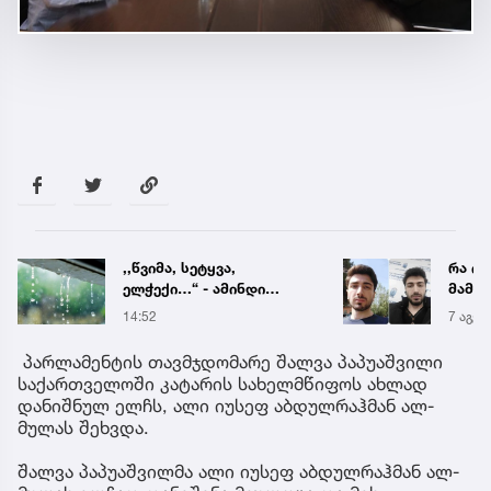
რა ისმის ნია იმნაძისა და
ტრაგ
მამამისის ფარული
ოჯახშ
ჩანაწერიდან - გიგა
უცხო
7 აგვ 19:56
11 წუთ
ავალიანის მკვლელობის
საქმე
პარლამენტის თავმჯდომარე შალვა პაპუაშვილი
საქართველოში კატარის სახელმწიფოს ახლად
დანიშნულ ელჩს, ალი იუსეფ აბდულრაჰმან ალ-
მულას შეხვდა.
შალვა პაპუაშვილმა ალი იუსეფ აბდულრაჰმან ალ-