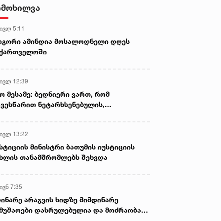
- ნიას მამა ამბობს, რომ
იმოხილვა
არასწორად მოიქცა, თუმცა
მამას ეუბნება, რომ სხვანაირად
 ივლ 5:11
ვერ მოიქცეოდა, თანამედროვე
ეპოქაში სხვანაირად ხდება -
ოგორი ამინდია მოსალოდნელი დღეს
პროკურორი
აქართველოში
 ივლ 12:39
ო მესამე: ბედნიერი ვართ, რომ
ვესწარით ნეტარხსენებულის,
თოლიკოს-პატრიარქ ილია მეორის
აწლს, ვართ მისი მემკვიდრეები
 ივლ 13:22
სტიციის მინისტრი ბათუმის იუსტიციის
ხლის თანამშრომლებს შეხვდა
ივნ 7:35
ინარე არაგვის ხიდზე მიმდინარე
მუშაოები დასრულებულია და მოძრაობა
ივე სამოძრაო ზოლზე აღდგენილია