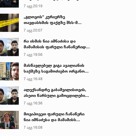
იყო ნია იმნაძე წამქეზებელი...“ -
7 აგვ 20:19
გიგა ავალიანის დედა
„გლოვოს“ კურიერზე
თავდასხმის ფაქტზე შსს-მ
გამოძიება დაიწყო
7 აგვ 20:07
რა ისმის ნია იმნაძისა და
მამამისის ფარული ჩანაწერიდან
- გიგა ავალიანის მკვლელობის
7 აგვ 19:56
საქმე
მასწავლებელ გიგა ავალიანის
საქმეზე საგამოძიებო ორგანო
დაკავებულ არასრულწლოვნებს -
7 აგვ 16:48
ნია იმნაძესა და ანასტასია
ბერუაშვილს 30 დღის
ალექსანდრე გაბაშვილისთვის,
განმავლობაში ფარულად
ასეთი წარსული გამოცდილების
უსმენდა
ადამიანისთვის ინფორმაციის
7 აგვ 16:36
მიწოდება, რომ მასწავლებელი
სექსუალურად ავიწროებდა,
მოვიპოვეთ ფარული ჩანაწერი
ფაქტობრივად, წაქეზება იყო -
ნია იმნაძესა და მამამისს
პროკურორი ნია იმნაძის საქმეზე
შორის, განიხილავდნენ, როგორ
7 აგვ 16:08
ჩაიდინა გაბაშვილმა დანაშაული