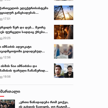
ქართველოს ელექტროსისტემა
ეციალურ განცხადებას
რცელებს
გვ 17:51
ურვილს წერ და დებ... მეორე
ეს ფურცელი სადღაც ქრება
 სურვილი სრულდება...“ -
გვ 20:25
სწაულმოქმედი ტაძარი შიდა
ართლში
ა იმნაძის ადვოკატი
ავადმყოფოში გადაღებულ
დრებს ავრცელებს
გვ 12:56
 ისმის ნია იმნაძისა და
მამისის ფარული ჩანაწერიდან
გიგა ავალიანის მკვლელობის
გვ 19:56
ქმე
ამართალი
„ერთი წინადადება რომ ვთქვა,
ის გახდის ნათელს, თუ რატომ