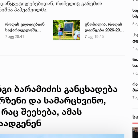
ადაწყვეტილებებიდან, რომელიც გარემოს
ნიშნა პაპუაშვილმა.
სა
სპ
ავ
5 ა
როდის ელოდებიან
ცნობილია, როდის
საქართველოში
დაიწყება 2026-2027
„ს
+40-გრადუსიან
სასწავლო წელი
7 აგვ 20:41
7 აგვ 19:45
დღ
სიცხეს
სკოლებსა და
და
ბაღებში
4 ა
სა
ქ
ნი
სა
კა
7 ა
რა
რგი ბარამიძის განცხადება
მა
- 
ზენი და სამარცხვინო,
7 ა
სა
რაც შეეხება, ამას
ს
დაადგენენ