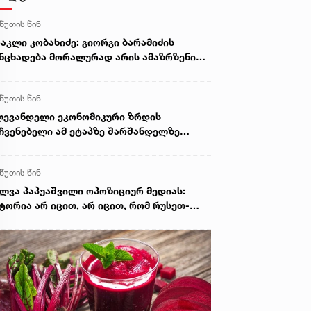
 წუთის წინ
აკლი კობახიძე: გიორგი ბარამიძის
ნცხადება მორალურად არის ამაზრზენი
 სამარცხვინო, სამართლებრივ მხარეს
ც შეეხება, ამას შესაბამისი უწყებები
 წუთის წინ
ადგენენ
ევანდელი ეკონომიკური ზრდის
ჩვენებელი ამ ეტაპზე შარშანდელზე
ღალია. შარშან წელიწადი დავხურეთ
5%-ით, და პირველი 6 თვის მონაცემებით
 წუთის წინ
ონომიკურმა ზრდამ შეადგინა 7.9%. ამის
ზეზია ეფექტიანი ეკონომიკური პოლიტიკა
ლვა პაპუაშვილი ოპოზიციურ მედიას:
 კორუფციის წინააღმდეგ გადადგმული
ტორია არ იცით, არ იცით, რომ რუსეთ-
ნიშვნელოვანესი ნაბიჯები. მაღალ
ქართველოს შორის იყო ომი? ეს არის
ონეზე სრულად აღმოფხვრილია კორუფცია
მარცხვინო დამოკიდებულება. რომ არა
პრემიერი
ენი ძალისხმევა, დაბრუნებულიყო
კიცებულებები, დღეს დამტკიცებულიც არ
ნებოდა, რომ რუსეთს სამხედრო
ნაშაულები აქვს ჩადენილი 2008 წელს