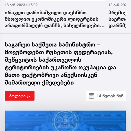
18 იან. 2023 • 15:05
18 იან. 2023 
პრემიერ-მინისტრი ესაუბრება
ირაკლი 
საერთაშორისო მსხვილ კომპანიებს და
რესპუბლ
თ
დარწმუნებული ვარ, ამ შეხვედრებით
ჩვენს ქვეყანას ექნება ხელშესახები
შედეგები - ილია დარჩიაშვილი
საგარეო საქმეთა სამინისტრო –
მოვუწოდებთ რუსეთის ფედერაციას,
შეწყვიტოს საქართველოს
ტერიტორიების უკანონო ოკუპაცია და
მათი ფაქტობრივი ანექსიისკენ
მიმართული ქმედებები
პოლიტიკა
14 წუთის წინ