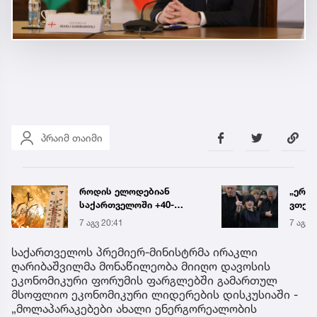
პრაიმ თაიმი
„ერთი წინადადება რომ
რა ის
ვთქვა, ის გახდის
მამა
ნათელს, თუ რატომ იყო
ჩანაწ
7 აგვ 20:19
7 აგვ 
ნია იმნაძე
ავალ
წამქეზებელი...“ - გიგა
საქმე
საქართველოს პრემიერ-მინისტრმა ირაკლი
ავალიანის დედა
ღარიბაშვილმა მონაწილეობა მიიღო დავოსის
ეკონომიკური ფორუმის ფარგლებში გამართულ
მსოფლიო ეკონომიკური ლიდერების დისკუსიაში -
„მოლაპარაკებები ახალი ენერგორეალობის