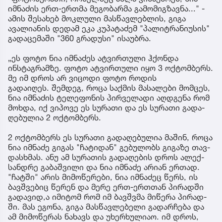
იმნაძის ერთ-ერთმა მეგობარმა გამომიგზავნა..." -
ამის შესახებ მოკლული მასწავლებლის, გიგა
ავალიანის დედამ ეკა კუპატაძემ "პალიტრანიუსის"
გადაცემაში "360 გრადუსი" ისაუბრა.
„ეს ფოტო ნია იმნაძეს ატვირთული ჰქონდა
ინსტაგრამზე. ფოტო ატვირთული იყო 3 ოქტომბერს.
მე იმ დროს არ ვიცოდი ფოტო როდის
გადაიღეს. შემ­დეგ, როცა საქ­მის მა­სა­ლე­ბი მომ­ცეს,
ნია იმ­ნა­ძის ტე­ლე­ფო­ნის პირ­ვე­ლა­დი აღ­დგე­ნა რომ
მოხ­და, იქ ვი­პო­ვე ეს სუ­რა­თი და ეს სუ­რა­თი გა­და­
ღე­ბუ­ლია 2 ოქ­ტომ­ბერს.
2 ოქ­ტომ­ბერს ეს სუ­რა­თი გა­და­ღე­ბუ­ლია მა­შინ, როცა
ნია იმ­ნა­ძე გი­გას "ჩა­ტი­დან" გე­ბუ­ლობს გი­გა­ზე თავ­
დას­ხმას. ანუ ამ სუ­რა­თის გა­და­ღე­ბის დროს ალექ­
სან­დრე გა­ბაშ­ვი­ლი და ნია იმ­ნა­ძე არი­ან ერ­თად.
"ჩატ­ში" არის მი­მო­წე­რე­ბი, ნია იმ­ნა­ძეც წერს, ის
ბავ­შვე­ბიც წე­რენ და მერე ერთ-ერ­თთან პი­რად­ში
გა­და­ვი­დ,ა იმი­ტომ რომ იმ ბავ­შვმა მი­წე­რა პი­რად­
ში. მას ეგო­ნა, გიგა მას­წავ­ლე­ბე­ლი გა­დარ­ჩე­ბა და
ამ მი­მო­წე­რას ნა­ხავს და უხერ­ხუ­ლი­აო. იმ დროს,