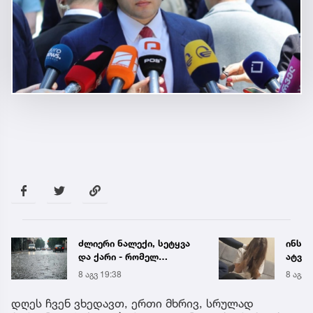
ძლიერი ნალექი, სეტყვა
ინსტ
და ქარი - რომელ
ატვირ
რეგიონს ემუქრება
იმნა
8 აგვ 19:38
8 აგვ 
წყალმოვარდნებისა და
საუბრ
მეწყრის საფრთხე
ავალ
დღეს ჩვენ ვხედავთ, ერთი მხრივ, სრულად