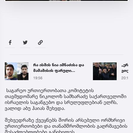
რა ისმის ნია იმნაძისა და
„ერთ
მამამისის ფარული
ვთქვა
ჩანაწერიდან - გიგა
ნათე
19:56
20:19
ავალიანის მკვლელობის
ნია ი
საქმე
წამქე
საგარეო ურთიერთობათა კომიტეტის
ავალ
თავმჯდომარე ნიკოლოზ სამხარაძე საქართველოში
ისრაელის საგანგებო და სრულუფლებიან ელჩს,
ვალიდ აბუ ჰაიას შეხვდა.
შეხვედრაზე ქვეყნებს შორის არსებული ორმხრივი
ურთიერთობები და თანამშრომლობის გაღრმავების
შესაძლებლობები განიხილეს.