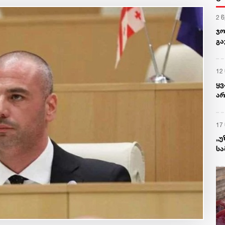
2 
ჯო
გა
12
ყ
არ
პრ
რა
17
„უ
სა
მ