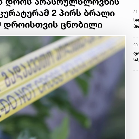
ს დროს არასრულწლოვნის
კურატურამ 2 პირს ბრალი
21 
სო
ამ დროისთვის ცნობილი
პრ
ერ
20
ფ
სპ