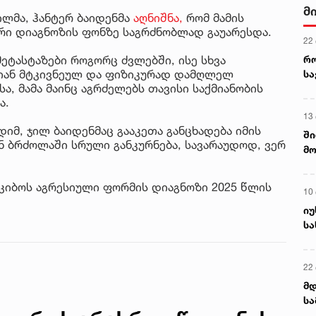
მ
ვილმა, ჰანტერ ბაიდენმა
აღნიშნა,
რომ მამის
ი დიაგნოზის ფონზე საგრძნობლად გაუარესდა.
22
რ
მეტასტაზები როგორც ძვლებში, ისე სხვა
ლიან მტკივნეულ და ფიზიკურად დამღლელ
ს
ა, მამა მაინც აგრძელებს თავისი საქმიანობის
ა.
13
იმ, ჯილ ბაიდენმაც გააკეთა განცხადება იმის
ში
ნ ბრძოლაში სრული განკურნება, სავარაუდოდ, ვერ
მო
კა
ღვ
 კიბოს აგრესიული ფორმის დიაგნოზი 2025 წლის
10
იუ
სა
22 
მდ
სა
ორ