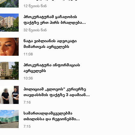
საქმეზე პროკურატურამ 2 პირს
12 წუთის წინ
ბრალი წარუდგინა - რა არის ამ
დროისთვის ცნობილი
პროკურატურამ ყაჩაღობის
ფაქტზე ერთ პირს ბრალდება
წარუდგინა
32 წუთის წინ
ნატა ვიბლიანის ადვოკატი
მიმართვას ავრცელებს
11:08
პროკურატურა ინფორმაციას
ავრცელებს
10:36
პოლიციამ „გლოვოს“ კურიერზე
თავდასხმის ფაქტზე 3 ადამიანი
დააკავა
7:16
სამართალდამცველებმა
თბილისსა და რეგიონებში
უკანონო ცეცხლსასროლი
7:15
იარაღები და საბრძოლო მასალა