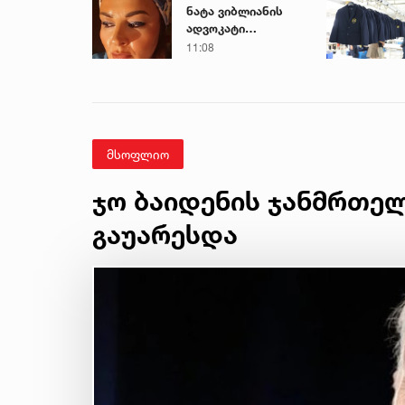
ნატა ვიბლიანის
ადვოკატი
მიმართვას
11:08
ავრცელებს
მსოფლიო
ჯო ბაიდენის ჯანმრთე
გაუარესდა