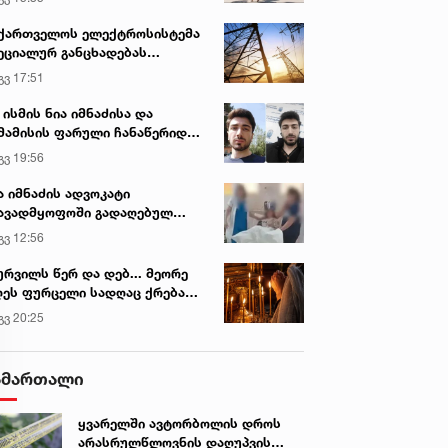
ქართველოს ელექტროსისტემა
ეციალურ განცხადებას
რცელებს
გვ 17:51
 ისმის ნია იმნაძისა და
მამისის ფარული ჩანაწერიდან
გიგა ავალიანის მკვლელობის
გვ 19:56
ქმე
ა იმნაძის ადვოკატი
ავადმყოფოში გადაღებულ
დრებს ავრცელებს
გვ 12:56
ურვილს წერ და დებ... მეორე
ეს ფურცელი სადღაც ქრება
 სურვილი სრულდება...“ -
გვ 20:25
სწაულმოქმედი ტაძარი შიდა
ართლში
ამართალი
ყვარელში ავტორბოლის დროს
არასრულწლოვნის დაღუპვის