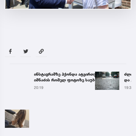
ინსტაგრამზე ჰქონდა ატვირთული... - ნია
ძლიერ
იმნაძის რომელ ფოტოზე საუბრობს გიგა
და ქა
ავალიანის დედა
რეგი
20:19
19:38
წყალ
მეწყ