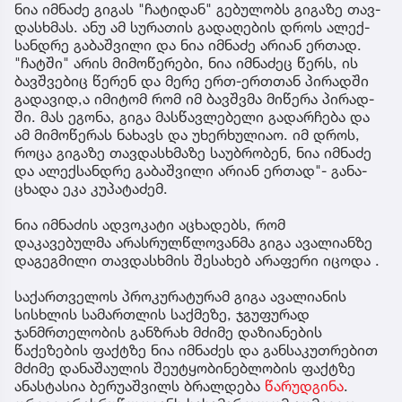
ნია იმ­ნა­ძე გი­გას "ჩა­ტი­დან" გე­ბუ­ლობს გი­გა­ზე თავ­
დას­ხმას. ანუ ამ სუ­რა­თის გა­და­ღე­ბის დროს ალექ­
სან­დრე გა­ბაშ­ვი­ლი და ნია იმ­ნა­ძე არი­ან ერ­თად.
"ჩატ­ში" არის მი­მო­წე­რე­ბი, ნია იმ­ნა­ძეც წერს, ის
ბავ­შვე­ბიც წე­რენ და მერე ერთ-ერ­თთან პი­რად­ში
გა­და­ვი­დ,ა იმი­ტომ რომ იმ ბავ­შვმა მი­წე­რა პი­რად­
ში. მას ეგო­ნა, გიგა მას­წავ­ლე­ბე­ლი გა­დარ­ჩე­ბა და
ამ მი­მო­წე­რას ნა­ხავს და უხერ­ხუ­ლი­აო. იმ დროს,
როცა გი­გა­ზე თავ­დას­ხმა­ზე სა­უბ­რო­ბენ, ნია იმ­ნა­ძე
და ალექ­სან­დრე გა­ბაშ­ვი­ლი არი­ან ერ­თად"- გა­ნა­
ცხა­და ეკა კუ­პა­ტა­ძემ.
ნია იმნაძის ადვოკატი აცხადებს, რომ
დაკავებულმა არასრულწლოვანმა გიგა ავალიანზე
დაგეგმილი თავდასხმის შესახებ არაფერი იცოდა .
საქართველოს პროკურატურამ გიგა ავალიანის
სისხლის სამართლის საქმეზე, ჯგუფურად
ჯანმრთელობის განზრახ მძიმე დაზიანების
წაქეზების ფაქტზე ნია იმნაძეს და განსაკუთრებით
მძიმე დანაშაულის შეუტყობინებლობის ფაქტზე
ანასტასია ბერუაშვილს ბრალდება
წარუდგინა
.