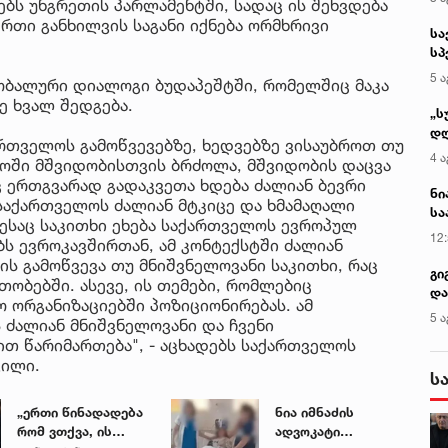
ბს უნგრეთის პარლამენტში, სადაც ის შეხვდება
ერთი განხილვის საგანი იქნება ორმხრივი
სა
სპ
ავ
5 ა
ობალური დიალოგი ბუდაპეშტში, რომელშიც მაკა
ე ხვალ შედგება.
„ს
დღ
ართველოს გამოწვევებზე, ხედვებზე ვისაუბროთ თუ
და
4 ა
ოში მშვიდობისთვის ბრძოლა, მშვიდობის დაცვა
სა
ც ერთგვარად გადაკვეთა ხდება ძალიან ბევრი
ქ
ნი
 საქართველოს ძალიან მტკიცე და ხმამაღალი
სა
დესაც საკითხი ეხება საქართველოს ევროპულ
კა
12
ს ევროკავშირთან, ამ კონტექსტში ძალიან
ის გამოწვევა თუ მნიშვნელოვანი საკითხი, რაც
გი
ობებში. ასევე, ის თემები, რომლებიც
და
ო ორგანიზაციებში პოზიციონირებას. ამ
კლ
5 ა
 ძალიან მნიშვნელოვანი და ჩვენი
თ წარიმართება", - აცხადებს საქართველოს
ვილი.
ს
„ერთი წინადადება
ნია იმნაძის
რომ ვთქვა, ის
ადვოკატი