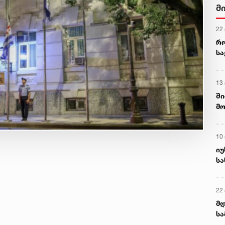
მ
22
რ
ს
13
ში
მო
კა
ღვ
10
იუ
სა
22 
მდ
სა
ორ