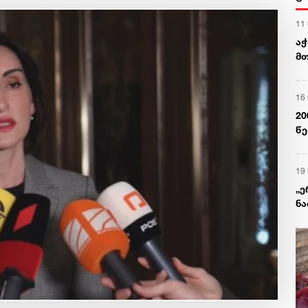
11
აჭ
მთ
ად
დრ
16
20
წე
პა
სა
19
„ე
ნა
წა