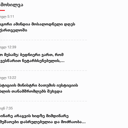
- ნიას მამა ამბობს, რომ
იმოხილვა
არასწორად მოიქცა, თუმცა
მამას ეუბნება, რომ სხვანაირად
 ივლ 5:11
ვერ მოიქცეოდა, თანამედროვე
ეპოქაში სხვანაირად ხდება -
ოგორი ამინდია მოსალოდნელი დღეს
პროკურორი
აქართველოში
 ივლ 12:39
ო მესამე: ბედნიერი ვართ, რომ
ვესწარით ნეტარხსენებულის,
თოლიკოს-პატრიარქ ილია მეორის
აწლს, ვართ მისი მემკვიდრეები
 ივლ 13:22
სტიციის მინისტრი ბათუმის იუსტიციის
ხლის თანამშრომლებს შეხვდა
ივნ 7:35
ინარე არაგვის ხიდზე მიმდინარე
მუშაოები დასრულებულია და მოძრაობა
ივე სამოძრაო ზოლზე აღდგენილია