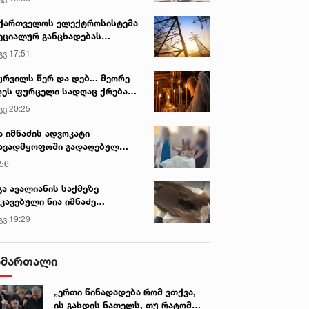
ქართველოს ელექტროსისტემა
ეციალურ განცხადებას
რცელებს
გვ 17:51
ურვილს წერ და დებ... მეორე
ეს ფურცელი სადღაც ქრება
 სურვილი სრულდება...“ -
გვ 20:25
სწაულმოქმედი ტაძარი შიდა
ართლში
ა იმნაძის ადვოკატი
ავადმყოფოში გადაღებულ
დრებს ავრცელებს
:56
გა ავალიანის საქმეზე
კავებული ნია იმნაძე
ინიკაში გადაჰყავთ
გვ 19:29
ამართალი
„ერთი წინადადება რომ ვთქვა,
ის გახდის ნათელს, თუ რატომ