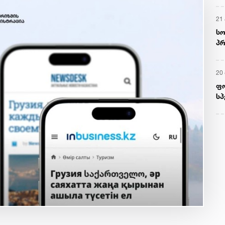
21 
სო
პრ
ერ
20
ფ
სპ