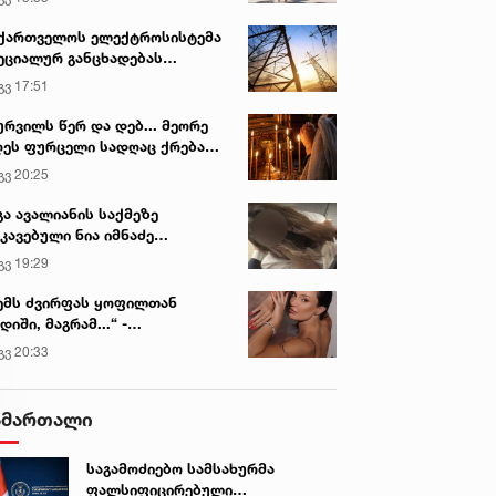
ქართველოს ელექტროსისტემა
ეციალურ განცხადებას
რცელებს
გვ 17:51
ურვილს წერ და დებ... მეორე
ეს ფურცელი სადღაც ქრება
 სურვილი სრულდება...“ -
გვ 20:25
სწაულმოქმედი ტაძარი შიდა
ართლში
გა ავალიანის საქმეზე
კავებული ნია იმნაძე
ინიკაში გადაჰყავთ
გვ 19:29
ემს ძვირფას ყოფილთან
დიში, მაგრამ...“ -
ექსანდრა პაიჭაძის
გვ 20:33
ლწრფელი აღიარება
ამართალი
საგამოძიებო სამსახურმა
ფალსიფიცირებული