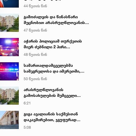
ალკოჰოლური სასმელებისა და
44 წუთის წინ
ყალბი აქციზური მარკების
დამზადება-გასაღების ფაქტზე 3
გამოძალვის და წინასწარი
პირი დააკავა
შეცნობით არასრულწლოვანის
გამოსახულების შემცველი
47 წუთის წინ
პორნოგრაფიული ნაწარმოების
დამზადების, შენახვისა და
აჭარის პოლიციამ თურქეთის
გავრცელების ფაქტებზე, ერთ
მიერ ძებნილი 2 პირი
პირს ბრალდება წარედგინა
ცეცხლსასროლი იარაღის
48 წუთის წინ
უკანონოდ შეძენა-შენახვა-
ტარებისა და საზღვრის უკანონო
სამართალდამცველებმა
კვეთის ბრალდებით დააკავა
სამეგრელოსა და იმერეთში,
ნარკოდანაშაულის ბრალდებით,
50 წუთის წინ
3 პირი დააკავეს
არასრულწლოვანის
გამოსახულების შემცველი
პორნოგრაფიული ნაწარმოების
6:21
დამზადების, შენახვისა და
გავრცელების ფაქტებზე, ერთ
გიგა ავალიანის საქმესთან
პირს ბრალდება წარედგინა
დაკავშირებით, ჯგუფურად
ჯანმრთელობის განზრახ მძიმე
5:08
დაზიანების წაქეზების ფაქტზე