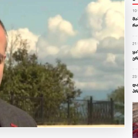
10
მა
რო
მც
21
ყა
ერ
კა
23
და
პრ
სა
ხე
დ
სკ