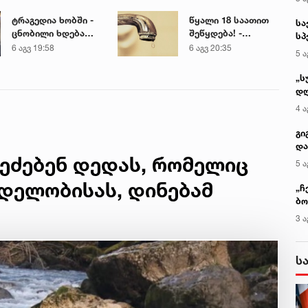
ტრაგედია ხობში -
წყალი 18 საათით
სა
ცნობილი ხდება
შეწყდება! -
სპ
დაღუპული დედა-
გადაამოწმეთ
6 აგვ 19:58
6 აგვ 20:35
ავ
5 ა
შვილის ვინაობა
თქვენი მისამართი
„ს
დღ
და
4 ა
სა
ქ
გი
და
ეძებენ დედას, რომელიც
კლ
5 ა
დელობისას, დინებამ
„ჩ
ბო
ალ
3 ა
გუ
ს