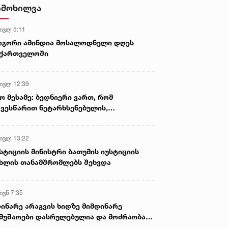
ნია იმნაძისა და განსაკუთრებით
იმოხილვა
მძიმე დანაშაულის
შეუტყობინებლობის ფაქტზე
 ივლ 5:11
ანასტასია ბერუაშვილის
სასამართლო პროცესი,
ოგორი ამინდია მოსალოდნელი დღეს
სავარაუდოდ, დღეს გაიმართება
აქართველოში
 ივლ 12:39
ო მესამე: ბედნიერი ვართ, რომ
ვესწარით ნეტარხსენებულის,
თოლიკოს-პატრიარქ ილია მეორის
აწლს, ვართ მისი მემკვიდრეები
 ივლ 13:22
სტიციის მინისტრი ბათუმის იუსტიციის
ხლის თანამშრომლებს შეხვდა
ივნ 7:35
ინარე არაგვის ხიდზე მიმდინარე
მუშაოები დასრულებულია და მოძრაობა
ივე სამოძრაო ზოლზე აღდგენილია