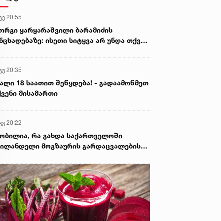
გვ 20:55
ორგი ყარყარაშვილი ბარამიძის
ნცხადებაზე: ისეთი სიტყვა არ უნდა თქვა,
ც ჩრდილს აყენებს აფხაზეთის ომში
ღუპულ მებრძოლებს და ქართველ ხალხს
გვ 20:35
ვლელებად წარმოაჩენს, შენი სიტყვები
ხაზური და რუსული სააგენტოების მიერ
ალი 18 საათით შეწყდება! - გადაამოწმეთ
ის წაღებული და ყველა ქართველს
ვენი მისამართი
ვლელს უწოდებენ
გვ 20:22
ობილია, რა გახდა საქართველოში
ილანდელი მოგზაურის გარდაცვალების
ზეზი