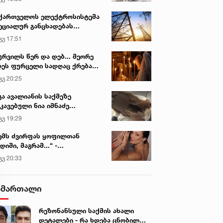
ქართველოს ელექტროსისტემა
ეციალურ განცხადებას
რცელებს
გვ 17:51
ურვილს წერ და დებ... მეორე
ეს ფურცელი სადღაც ქრება
 სურვილი სრულდება...“ -
გვ 20:25
სწაულმოქმედი ტაძარი შიდა
ართლში
გა ავალიანის საქმეზე
კავებული ნია იმნაძე
ინიკაში გადაჰყავთ
გვ 19:29
ემს ძვირფას ყოფილთან
დიში, მაგრამ...“ -
ექსანდრა პაიჭაძის
გვ 20:33
ლწრფელი აღიარება
ამართალი
რეზონანსული საქმის ახალი
დეტალები - რა ხდება ცნობილი