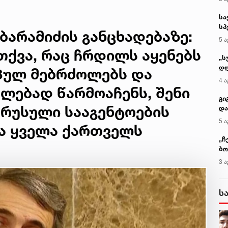
სა
სპ
ბარამიძის განცხადებაზე:
ავ
5 ა
თქვა, რაც ჩრდილს აყენებს
„ს
დღ
პულ მებრძოლებს და
და
4 ა
სა
ლებად წარმოაჩენს, შენი
ქ
გი
 რუსული სააგენტოების
და
კლ
5 ა
და ყველა ქართველს
„ჩ
ბო
ალ
3 ა
გუ
ს