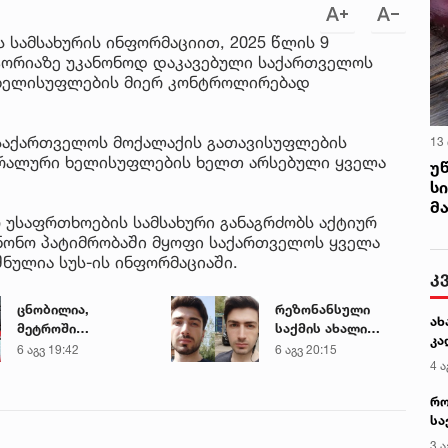
სამსახურის ინფორმაციით, 2025 წლის 9
ტორიაზე უკანონოდ დაკავებული საქართველოს
 ხელისუფლების მიერ კონტროლირებად
 საქართველოს მოქალაქის გათავისუფლების
13
ტრალური ხელისუფლების ხელთ არსებული ყველა
უ
ს
მ
უსაფრთხოების სამსახური განაგრძობს აქტიურ
ნონო პატიმრობაში მყოფი საქართველოს ყველა
ნულია სუს-ის ინფორმაციაში.
კ
ცნობილია,
რეზონანსული
ახ
მეტროში
საქმის ახალი
კა
გარდაცვლილი 21
დეტალები - რა
6 აგვ 19:42
6 აგვ 20:15
4 ა
წლის მარიამ
ხდება ცნობილი
ტყემალაძის
გიგა ავალიანის
რო
ექსპერტიზის
მკვლელობაზე
სა
დასკვნა
კე
3 ა