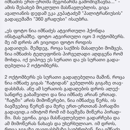
იმნაძის ერთ-ერთმა მეგობარმა გამომიგზავნა..." -
ამის შესახებ მოკლული მასწავლებლის, გიგა
ავალიანის დედამ ეკა კუპატაძემ "პალიტრანიუსის"
გადაცემაში "360 გრადუსი" ისაუბრა.
„ეს ფოტო ნია იმნაძეს ატვირთული ჰქონდა
ინსტაგრამზე. ფოტო ატვირთული იყო 3 ოქტომბერს.
მე იმ დროს არ ვიცოდი ფოტო როდის
გადაიღეს. შემ­დეგ, როცა საქ­მის მა­სა­ლე­ბი მომ­ცეს,
ნია იმ­ნა­ძის ტე­ლე­ფო­ნის პირ­ვე­ლა­დი აღ­დგე­ნა რომ
მოხ­და, იქ ვი­პო­ვე ეს სუ­რა­თი და ეს სუ­რა­თი გა­და­
ღე­ბუ­ლია 2 ოქ­ტომ­ბერს.
2 ოქ­ტომ­ბერს ეს სუ­რა­თი გა­და­ღე­ბუ­ლია მა­შინ, როცა
ნია იმ­ნა­ძე გი­გას "ჩა­ტი­დან" გე­ბუ­ლობს გი­გა­ზე თავ­
დას­ხმას. ანუ ამ სუ­რა­თის გა­და­ღე­ბის დროს ალექ­
სან­დრე გა­ბაშ­ვი­ლი და ნია იმ­ნა­ძე არი­ან ერ­თად.
"ჩატ­ში" არის მი­მო­წე­რე­ბი, ნია იმ­ნა­ძეც წერს, ის
ბავ­შვე­ბიც წე­რენ და მერე ერთ-ერ­თთან პი­რად­ში
გა­და­ვი­დ,ა იმი­ტომ რომ იმ ბავ­შვმა მი­წე­რა პი­რად­
ში. მას ეგო­ნა, გიგა მას­წავ­ლე­ბე­ლი გა­დარ­ჩე­ბა და
ამ მი­მო­წე­რას ნა­ხავს და უხერ­ხუ­ლი­აო. იმ დროს,
როცა გი­გა­ზე თავ­დას­ხმა­ზე სა­უბ­რო­ბენ, ნია იმ­ნა­ძე