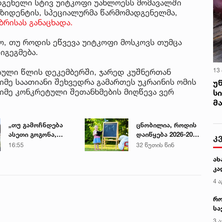
დგენელი სტივ უიტკოფი უახლოესს მომავალში
რეზიდენტის, სპეციალურმა წარმომადგენელმა,
ბრისას განაცხადა.
ო, თუ როდის ეწვევა უიტკოფი მოსკოვს თუმცა
იგეგმება.
13
სული წლის დეკემბერში, ჯარედ კუშნერთან
მე საათიანი შეხვედრა გამართეს უკრაინის ომის
უ
იმე კონკრეტული შეთანხმების მიღწევა ვერ
ს
მ
„თუ გამოჩნდება
ცნობილია, როდის
ასეთი გოგონა,
დაიწყება 2026-2027
კ
ოფიციალურად,
სასწავლო წელი
16:55
32 წუთის წინ
სახალხოდ
სკოლებსა და
ახ
გადავცემ...“ - გიგა
ბაღებში
კა
ავალიანის დედა
4 ა
მიმართვას
ავრცელებს
რო
სა
კე
3 ა