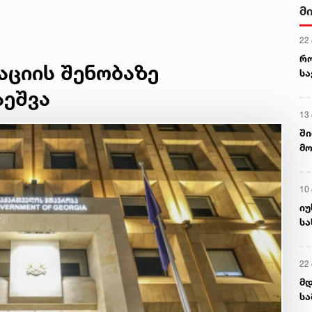
მ
22
რ
აციის შენობაზე
ს
ეშვა
13
ში
მო
კა
ღვ
10
იუ
სა
22 
მდ
სა
ორ