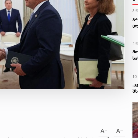
3 
გა
ე
შე
4 
მთ
სა
10
„გ
შს