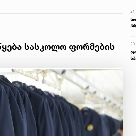
წყება სასკოლო ფორმების
მ
22
რ
ს
13
ში
მო
კა
ღვ
10