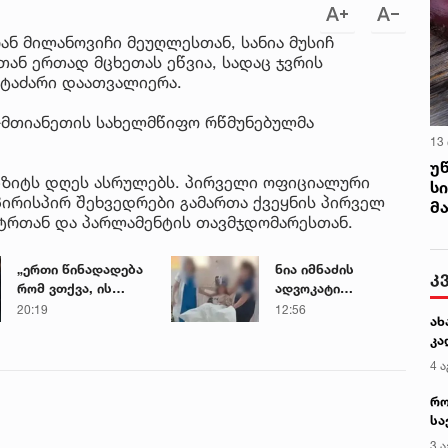
ნ მილანოვიჩი მეუღლესთან, სანია მუსიჩ
ან ერთად მცხეთას ეწვია, სადაც ჯვრის
ტაძარი დაათვალიერა.
-მთიანეთის სახელმწიფო რწმუნებულმა
13
უ
იზიტს დღეს ასრულებს. პირველი ოფიციალური
ს
პირისპირ შეხვედრები გამართა ქვეყნის პირველ
მ
სტრთან და პარლამენტის თავმჯდომარესთან.
„ერთი წინადადება
ნია იმნაძის
რომ ვთქვა, ის
ადვოკატი
გახდის ნათელს,
საავადმყოფოში
20:19
12:56
თუ რატომ იყო ნია
გადაღებულ
იმნაძე
კადრებს
წამქეზებელი...“ -
ავრცელებს
გიგა ავალიანის
დედა