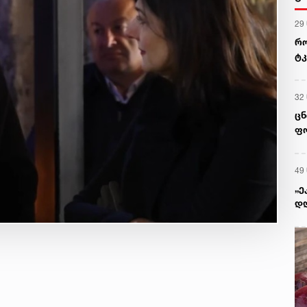
29
რო
ტკ
გვ
32
ცნ
ფო
49
„ე
დღ
ყო
გი
წე