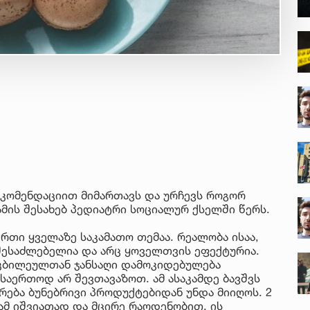
ახ
კა
4 ა
რო
სა
კე
3 ა
სა
სპ
ავ
5 ა
„ს
ეკომენდაციით მიმართავს და ურჩევს როგორ
დღ
ამის შესახებ პედიატრი სოციალურ ქსელში წერს.
და
4 ა
სა
რთი ყველაზე საკამათო თემაა. რეალობა ისაა,
ქ
ნი
შესაძლებელია და არც ყოველთვის ეფექტურია.
სა
ტკბილეულთან ჯანსაღი დამოკიდებულება
კა
12
 საერთოდ არ შევთავაზოთ. ამ ასაკამდე ბავშვს
ერება ბუნებრივი პროდუქტებიდან უნდა მიიღოს. 2
გი
ამ იშვიათად და მცირე რაოდენობით. ის
და