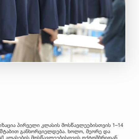
იუ
სა
22 
მდ
სა
ორ
21 
სო
პრ
ერ
20
ფ
სპ
ზაცია პირველი კლასის მოსწავლეებისთვის 1–14
სშტაბით განხორციელდება. ხოლო, მეორე და
I–VI კლასების მოსწავლეებისთვის ოქტომბრიდან