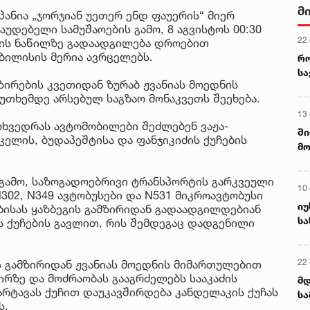
მ
პანია „ჯორჯიან უეთერ ენდ ფაუერის“ მიერ
უდებელი სამუშაოების გამო, 8 აგვისტოს 00:30
22
ირის ნაწილზე გადაადგილება დროებით
თბილისის მერია ავრცელებს.
რ
ს
ზირების კვეთიდან ზურაბ ჟვანიას მოედნის
კუთხემდე არსებულ საგზაო მონაკვეთს შეეხება.
13
მოხვედრას ავტომობილები შეძლებენ ვაჟა-
ში
კელის, ბუდაპეშტისა და ფანჯიკიძის ქუჩების
მო
კა
ღვ
გამო, საზოგადოებრივი ტრანსპორტის გარკვეული
10
302, N349 ავტობუსები და N531 მიკროავტობუსი
იუ
ბისას ყაზბეგის გამზირიდან გადაადგილდებიან
სა
ის ქუჩების გავლით, რის შემდეგაც დადგენილი
22 
ს გამზირიდან ჟვანიას მოედნის მიმართულებით
ირზე და მოძრაობას გააგრძელებს სააკაძის
მდ
რტავას ქუჩით დაუკავშირდება კანდელაკის ქუჩას
სა
ს.
ორ