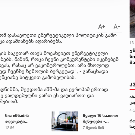
უნ
ბიომ დასავლეთი ენერგეტიკული პოლიტიკის გამო
ა ადამიანებს აღარიბებს.
13
უ
ის საკუთარ თავს მოვახვიეთ ენერგეტიკული
ს
ებს. მაშინ, როცა ჩვენი კონკურენტები იყენებენ
მ
სხვას, რასაც არ ვაკონტროლებთ, არა მხოლოდ
ედ ჩვენზე ზეწოლის ბერკეტად“, - განაცხადა
ნციაზე სიტყვით გამოსვლისას.
კ
ღნიშნა, შეცდომა აშშ-მა და ევროპამ ერთად
აშე ვალდებულნი ვართ ეს ვაღიაროთ და
ახ
რუბიომ.
კა
4 ა
ნია იმნაძის
წყალი 16 საათით
რო
ადვოკატი
შეწყდება -
სა
საავადმყოფოში
გადაამოწმეთ
12:56
7 წუთის წინ
კე
გადაღებულ
მისამართები
3 ა