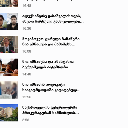
დაკავებულ არასრულწლოვნებს -
16:48
ნია იმნაძესა და ანასტასია
ბერუაშვილს 30 დღის
ალექსანდრე გაბაშვილისთვის,
განმავლობაში ფარულად
ასეთი წარსული გამოცდილების
უსმენდა
ადამიანისთვის ინფორმაციის
16:36
მიწოდება, რომ მასწავლებელი
სექსუალურად ავიწროებდა,
მოვიპოვეთ ფარული ჩანაწერი
ფაქტობრივად, წაქეზება იყო -
ნია იმნაძესა და მამამისს
პროკურორი ნია იმნაძის საქმეზე
შორის, განიხილავდნენ, როგორ
16:08
ჩაიდინა გაბაშვილმა დანაშაული
- ნიას მამა ამბობს, რომ
ნია იმნაძესა და ანასტასია
არასწორად მოიქცა, თუმცა
ბერუაშვილს პატიმრობა
მამას ეუბნება, რომ სხვანაირად
შეეფარდათ
14:48
ვერ მოიქცეოდა, თანამედროვე
ეპოქაში სხვანაირად ხდება -
ნია იმნაძის ადვოკატი
პროკურორი
საავადმყოფოში გადაღებულ
კადრებს ავრცელებს
12:56
საქართველოს გენერალურმა
პროკურატურამ სამშობლოს
ღალატის და საბოტაჟის ფაქტზე
8:56
გამოძიება დაიწყო