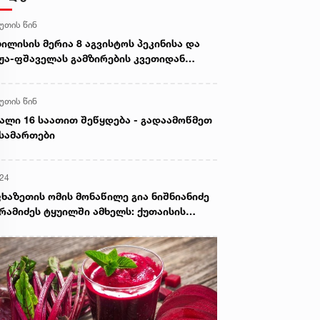
წუთის წინ
ილისის მერია 8 აგვისტოს პეკინისა და
ჟა-ფშაველას გამზირების კვეთიდან
ანიას მოედნის მიმართულებით
ძრაობის შეიზღუდვაზე განცხადებას
წუთის წინ
ვრცელებს
ალი 16 საათით შეწყდება - გადაამოწმეთ
სამართები
:24
ხაზეთის ომის მონაწილე გია ნიშნიანიძე
რამიძეს ტყუილში ამხელს: ქუთაისის
ოლატორში გვყავდა მოწინააღმდეგის 23
ვე მეომარი, იმავე დღეს გავფრინდი
დაუთაში, აეროდრომზე მოვიდნენ
ძინბა, ოზგანი და ბესლან კობახია,
იყვანეს ჩვენი ბიჭები და მოხდა გაცვლა
ელა ყველაზე. რა ბარამიძე, რის ბარამიძე
იქ ბარამიძე არც ყოფილა და არც არავის