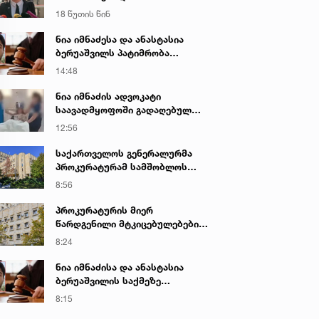
შორის, განიხილავდნენ, როგორ
18 წუთის წინ
ჩაიდინა გაბაშვილმა დანაშაული
- ნიას მამა ამბობს, რომ
ნია იმნაძესა და ანასტასია
არასწორად მოიქცა, თუმცა
ბერუაშვილს პატიმრობა
მამას ეუბნება, რომ სხვანაირად
შეეფარდათ
14:48
ვერ მოიქცეოდა, თანამედროვე
ეპოქაში სხვანაირად ხდება -
ნია იმნაძის ადვოკატი
პროკურორი
საავადმყოფოში გადაღებულ
კადრებს ავრცელებს
12:56
საქართველოს გენერალურმა
პროკურატურამ სამშობლოს
ღალატის და საბოტაჟის ფაქტზე
8:56
გამოძიება დაიწყო
პროკურატურის მიერ
წარდგენილი მტკიცებულებების
საფუძველზე ნარკოტიკული
8:24
საშუალების უკანონო შეძენის,
შენახვის და რეალიზაციის
ნია იმნაძისა და ანასტასია
ფაქტზე ბრალდებულს
ბერუაშვილის საქმეზე
სასამართლომ 16 წლით
სასამართლო დღეს იმსჯელებს
8:15
თავისუფლების აღკვეთა მიუსაჯა