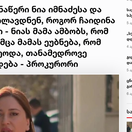
მოიქცა, თუმცა
აწერი ნია იმნაძესა და
მამას ეუბნება,
სა
რომ სხვანაირად
სპ
ხილავდნენ, როგორ ჩაიდინა
ვერ მოიქცეოდა,
ავ
5 ა
თანამედროვე
- ნიას მამა ამბობს, რომ
ეპოქაში
„ს
სხვანაირად ხდება
დღ
ცა მამას ეუბნება, რომ
- პროკურორი
და
4 ა
ცეოდა, თანამედროვე
სა
ქ
გი
დება - პროკურორი
და
კლ
5 ა
ცნ
გა
ტყ
6 ა
და
ს