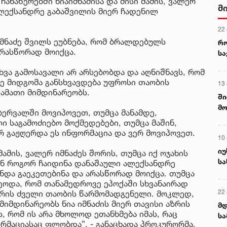
ანაწერებში ნიაიმნაძისა და მისი მამის, ვალერ
მ
 ალექსანდრე გაბაშვილის მიერ ჩადენილ
22
იმნაძე შვილს ეუბნება, რომ ბრალდებულს
რ
არასწორად მოიქცა.
ს
სხვა გამოსავალი არ არსებობდა და აღნიშნავს, რომ
ე მიდგომა განსხვავდება უფროსი თაობის
13
კამათი მიმდინარეობს.
ში
მო
ბერვალში მოვიპოვეთ, თუმცა მანამდე,
კა
 საგამოძიებო მოქმედებები, თუმცა მაშინ,
ღვ
 გაჟღერდა ეს ინფორმაცია და ვერ მოვიპოვეთ.
10
იუ
მამის, ვალერ იმნაძეს შორის, თუმცა იქ ოჯახის
სა
ენ როგორ ჩაიდინა დანაშაული ალექსანდრე
 უნდა გაეკეთებინა და არასწორად მოიქცა. თუმცა
ცეოდა, რომ თანამედროვე ეპოქაში სხვანაირად
22 
არის ძველი თაობის წარმომადგენელი. მოკლედ,
მიმდინარეობს ნია იმნაძის მიერ თავისი აზრის
მდ
ს, რომ ის არა მხოლოდ ეთანხმება იმას, რაც
სა
რმაციასაც ფლობდა”, - განაცხადა პროკურორმა.
ორ