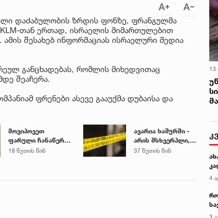
ული დაძაბულობის ზრდის ფონზე, ფრანგულმა
ურ KLM-თან ერთად, ისრაელის მიმართულებით
. ამის შესახებ ინფორმაციას ისრაელური მედია
რეულ განცხადებას, რომლის მიხედვითაც
13
მდე შეაჩერა.
უ
ს
პანიამ ფრენები ასევე გააუქმა დუბაისა და
მ
მოვიპოვეთ
ავარია ხაშურში -
კ
ფარული ჩანაწერი
არის მსხვერპლი,
ნია იმნაძესა და
არიან
18 წუთის წინ
37 წუთის წინ
ახ
მამამისს შორის,
დაშავებულებიც
კა
განიხილავდნენ,
როგორ ჩაიდინა
4 ა
გაბაშვილმა
რო
დანაშაული - ნიას
სა
მამა ამბობს, რომ
კე
არასწორად
3 ა