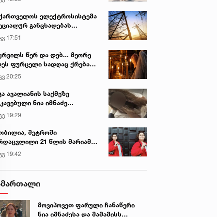
ქართველოს ელექტროსისტემა
ეციალურ განცხადებას
რცელებს
გვ 17:51
ურვილს წერ და დებ... მეორე
ეს ფურცელი სადღაც ქრება
 სურვილი სრულდება...“ -
გვ 20:25
სწაულმოქმედი ტაძარი შიდა
ართლში
გა ავალიანის საქმეზე
კავებული ნია იმნაძე
ინიკაში გადაჰყავთ
გვ 19:29
ობილია, მეტროში
რდაცვლილი 21 წლის მარიამ
ემალაძის ექსპერტიზის
გვ 19:42
სკვნა
ამართალი
მოვიპოვეთ ფარული ჩანაწერი
ნია იმნაძესა და მამამისს