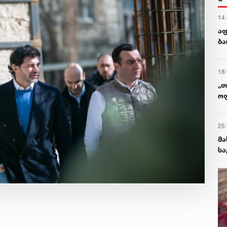
14
აფ
ბა
პო
18
„თ
ოფ
გი
ა
25
მა
სა
არ
ან
გა