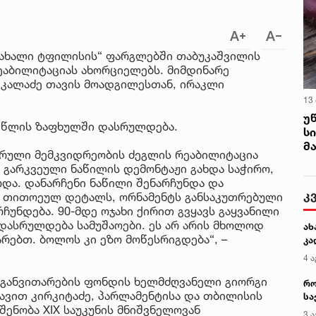
„ახალი ტფილისის“ ფარგლებში თაბუკაშვილის
რეაბილიტაციას ახორციელებს. მიმდინარე
ა კალაძე თავის მოადგილესთან, ირაკლი
13
უ
4 წლის ზაფხულში დასრულდება.
ს
მ
ურული მემკვიდრეობის ძეგლის რეაბილიტაცია
. გარკვეული ნაწილის დემონტაჟი გახდა საჭირო,
და. დანარჩენი ნაწილი შენარჩუნდა და
კ
. თითოეულ დეტალს, ორნამენტს განსაკუთრებული
ჩუნდება. 90-მდე ოჯახი ქირით გვყავს გაყვანილი
ასრულდება სამუშაოები. ეს არ არის მხოლოდ
ახ
არებთ. ბოლოს კი ეზო მოწესრიგდება“, –
კა
4 ა
 განვითარების ფონდის ხელმძღვანელი გიორგი
რო
დავით კირკიტაძე, პარლამენტისა და თბილისის
სა
შენობა XIX საუკუნის მნიშვნელოვან
კე
3 ა