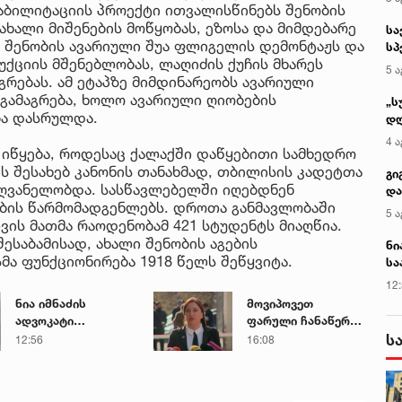
აბილიტაციის პროექტი ითვალისწინებს შენობის
ახალი მიშენების მოწყობას, ეზოსა და მიმდებარე
სა
 შენობის ავარიული შუა ფლიგელის დემონტაჟს და
სპ
ქციის მშენებლობას, ლაღიძის ქუჩის მხარეს
ავ
5 ა
რებას. ამ ეტაპზე მიმდინარეობს ავარიული
გამაგრება, ხოლო ავარიული ღიობების
„ს
ბა დასრულდა.
დღ
და
4 ა
 იწყება, როდესაც ქალაქში დაწყებითი სამხედრო
სა
ს შესახებ კანონის თანახმად, თბილისის კადეტთა
ქ
გი
ძღვანელობდა. სასწავლებელში იღებდნენ
და
ების წარმომადგენლებს. დროთა განმავლობაში
კლ
5 ა
ის მათმა რაოდენობამ 421 სტუდენტს მიაღწია.
შესაბამისად, ახალი შენობის აგების
ნი
მა ფუნქციონირება 1918 წელს შეწყვიტა.
სა
კა
12
ნია იმნაძის
მოვიპოვეთ
ადვოკატი
ფარული ჩანაწერი
ს
საავადმყოფოში
ნია იმნაძესა და
12:56
16:08
გადაღებულ
მამამისს შორის,
კადრებს
განიხილავდნენ,
ავრცელებს
როგორ ჩაიდინა