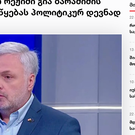
 რეჟიმი გია ბარამიძის
მ
აწყებას პოლიტიკურ დევნად
22
რ
ს
13
ში
მო
კა
ღვ
10
იუ
სა
22 
მდ
სა
ორ