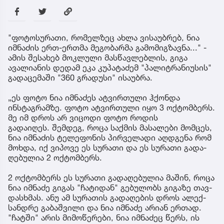
"ფოტოსურათი, რომელზეც ახლა ვისაუბრებ, ნია
იმნაძის ერთ-ერთმა მეგობარმა გამომიგზავნა..." -
ამის შესახებ მოკლული მასწავლებლის, გიგა
ავალიანის დედამ ეკა კუპატაძემ "პალიტრანიუსის"
გადაცემაში "360 გრადუსი" ისაუბრა.
„ეს ფოტო ნია იმნაძეს ატვირთული ჰქონდა
ინსტაგრამზე. ფოტო ატვირთული იყო 3 ოქტომბერს.
მე იმ დროს არ ვიცოდი ფოტო როდის
გადაიღეს. შემ­დეგ, როცა საქ­მის მა­სა­ლე­ბი მომ­ცეს,
ნია იმ­ნა­ძის ტე­ლე­ფო­ნის პირ­ვე­ლა­დი აღ­დგე­ნა რომ
მოხ­და, იქ ვი­პო­ვე ეს სუ­რა­თი და ეს სუ­რა­თი გა­და­
ღე­ბუ­ლია 2 ოქ­ტომ­ბერს.
2 ოქ­ტომ­ბერს ეს სუ­რა­თი გა­და­ღე­ბუ­ლია მა­შინ, როცა
ნია იმ­ნა­ძე გი­გას "ჩა­ტი­დან" გე­ბუ­ლობს გი­გა­ზე თავ­
დას­ხმას. ანუ ამ სუ­რა­თის გა­და­ღე­ბის დროს ალექ­
სან­დრე გა­ბაშ­ვი­ლი და ნია იმ­ნა­ძე არი­ან ერ­თად.
"ჩატ­ში" არის მი­მო­წე­რე­ბი, ნია იმ­ნა­ძეც წერს, ის