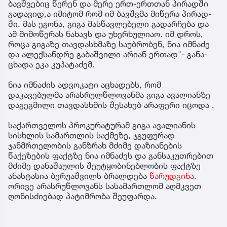
ბავ­შვე­ბიც წე­რენ და მერე ერთ-ერ­თთან პი­რად­ში
გა­და­ვი­დ,ა იმი­ტომ რომ იმ ბავ­შვმა მი­წე­რა პი­რად­
ში. მას ეგო­ნა, გიგა მას­წავ­ლე­ბე­ლი გა­დარ­ჩე­ბა და
ამ მი­მო­წე­რას ნა­ხავს და უხერ­ხუ­ლი­აო. იმ დროს,
როცა გი­გა­ზე თავ­დას­ხმა­ზე სა­უბ­რო­ბენ, ნია იმ­ნა­ძე
და ალექ­სან­დრე გა­ბაშ­ვი­ლი არი­ან ერ­თად"- გა­ნა­
ცხა­და ეკა კუ­პა­ტა­ძემ.
ნია იმნაძის ადვოკატი აცხადებს, რომ
დაკავებულმა არასრულწლოვანმა გიგა ავალიანზე
დაგეგმილი თავდასხმის შესახებ არაფერი იცოდა .
საქართველოს პროკურატურამ გიგა ავალიანის
სისხლის სამართლის საქმეზე, ჯგუფურად
ჯანმრთელობის განზრახ მძიმე დაზიანების
წაქეზების ფაქტზე ნია იმნაძეს და განსაკუთრებით
მძიმე დანაშაულის შეუტყობინებლობის ფაქტზე
ანასტასია ბერუაშვილს ბრალდება
წარუდგინა
.
ორივე არასრუწლოვანს სასამართლომ აღმკვეთ
ღონისძიებად პატიმრობა შეუფარდა.