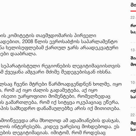
მ
22
რ
ს
ის კომიტეტის თავმჯდომარის პირველი
ხადებით, 2008 წლის ევროსაბჭოს საპარლამენტო
ნა ხელისუფლებამ ქართულ ჯარს არაადეკვატური
13
ლები დააბრალა.
ში
მო
მ სეპარატისტული რეგიონების ლეგიტიმაციისთვის
კა
 ქვეყანა ამგვარი მძიმე შედეგებისგან იხსნა.
ღვ
10
ლსაც ჩვენი მტრები წარმოადგენდნენ ხოლმე, იყო
 რომ აქ იყო ძალის გადამეტება, აქ იყო
იუ
ა ისეთი უარყოფითი მომენტები, რომელზედაც
სა
ს გამართლება, რომ იქ სიტყვა ოკუპაციაც ეწერა,
პის სამხედრო დანაშაულებზე არის იქ მითითება.
22 
ამოიწვევდა არა მხოლოდ ამ ადამიანების დასჯას,
მდ
ოს ინტერესებს, კიდევ უარესიც მოხდებოდა. ეს
სა
ნების ლეგიტიმაციას. იმიტომ, რომ როდესაც
ორ