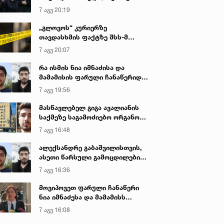
იყო ნია იმნაძე წამქეზებელი...“ -
7 აგვ 20:19
გიგა ავალიანის დედა
„გლოვოს“ კურიერზე
თავდასხმის ფაქტზე შსს-მ
გამოძიება დაიწყო
7 აგვ 20:07
რა ისმის ნია იმნაძისა და
მამამისის ფარული ჩანაწერიდან
- გიგა ავალიანის მკვლელობის
7 აგვ 19:56
საქმე
მასწავლებელ გიგა ავალიანის
საქმეზე საგამოძიებო ორგანო
დაკავებულ არასრულწლოვნებს -
7 აგვ 16:48
ნია იმნაძესა და ანასტასია
ბერუაშვილს 30 დღის
ალექსანდრე გაბაშვილისთვის,
განმავლობაში ფარულად
ასეთი წარსული გამოცდილების
უსმენდა
ადამიანისთვის ინფორმაციის
7 აგვ 16:36
მიწოდება, რომ მასწავლებელი
სექსუალურად ავიწროებდა,
მოვიპოვეთ ფარული ჩანაწერი
ფაქტობრივად, წაქეზება იყო -
ნია იმნაძესა და მამამისს
პროკურორი ნია იმნაძის საქმეზე
შორის, განიხილავდნენ, როგორ
7 აგვ 16:08
ჩაიდინა გაბაშვილმა დანაშაული