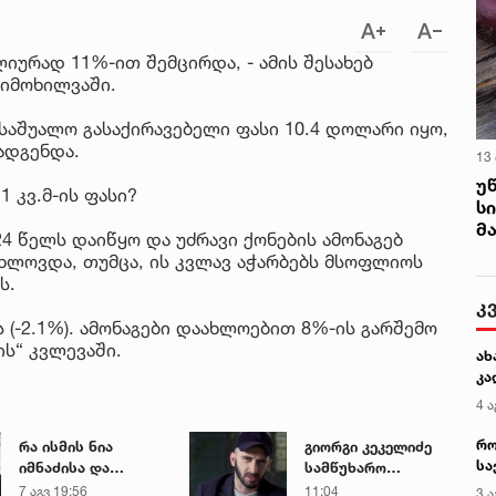
ლიურად 11%-ით შემცირდა, - ამის შესახებ
მიმოხილვაში.
 საშუალო გასაქირავებელი ფასი 10.4 დოლარი იყო,
ადგენდა.
13
უ
 კვ.მ-ის ფასი?
ს
მ
4 წელს დაიწყო და უძრავი ქონების ამონაგებ
ხლოვდა, თუმცა, ის კვლავ აჭარბებს მსოფლიოს
ს.
კ
 (-2.1%). ამონაგები დაახლოებით 8%-ის გარშემო
ის“ კვლევაში.
ახ
კა
4 ა
რო
რა ისმის ნია
გიორგი კეკელიძე
სა
იმნაძისა და
სამწუხარო
კე
მამამისის ფარული
ინფორმაციას
7 აგვ 19:56
11:04
3 ა