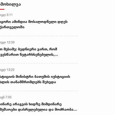
- ნიას მამა ამბობს, რომ
იმოხილვა
არასწორად მოიქცა, თუმცა
მამას ეუბნება, რომ სხვანაირად
 ივლ 5:11
ვერ მოიქცეოდა, თანამედროვე
ეპოქაში სხვანაირად ხდება -
ოგორი ამინდია მოსალოდნელი დღეს
პროკურორი
აქართველოში
 ივლ 12:39
ო მესამე: ბედნიერი ვართ, რომ
ვესწარით ნეტარხსენებულის,
თოლიკოს-პატრიარქ ილია მეორის
აწლს, ვართ მისი მემკვიდრეები
 ივლ 13:22
სტიციის მინისტრი ბათუმის იუსტიციის
ხლის თანამშრომლებს შეხვდა
ივნ 7:35
ინარე არაგვის ხიდზე მიმდინარე
მუშაოები დასრულებულია და მოძრაობა
ივე სამოძრაო ზოლზე აღდგენილია