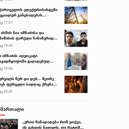
ქართველოს ელექტროსისტემა
ეციალურ განცხადებას
რცელებს
გვ 17:51
 ისმის ნია იმნაძისა და
მამისის ფარული ჩანაწერიდან
გიგა ავალიანის მკვლელობის
გვ 19:56
ქმე
ა იმნაძის ადვოკატი
ავადმყოფოში გადაღებულ
დრებს ავრცელებს
გვ 12:56
ურვილს წერ და დებ... მეორე
ეს ფურცელი სადღაც ქრება
 სურვილი სრულდება...“ -
გვ 20:25
სწაულმოქმედი ტაძარი შიდა
ართლში
ამართალი
„ერთი წინადადება რომ ვთქვა,
ის გახდის ნათელს, თუ რატომ