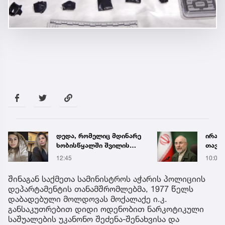
ირანის პარლამენტის
ნია ი
თავმჯდომარე:
საავ
მასშტაბური შეტევა
გადა
10:03
12:56
მოდის, მოიცადეთ, არა
ავრც
უშავს, მათ
შინაგან საქმეთა სამინისტროს აჭარის პოლიციის
მოლაპარაკება სურთ, ეს
დეპარტამენტის თანამშრომლებმა, 1977 წელს
თეატრალური
დაბადებული მოლდოვას მოქალაქე ი.კ.
დიპლომატიაა
განსაკუთრებით დიდი ოდენობით ნარკოტიკული
საშუალების უკანონო შეძენა-შენახვისა და