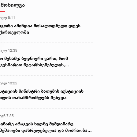
- ნიას მამა ამბობს, რომ
იმოხილვა
არასწორად მოიქცა, თუმცა
მამას ეუბნება, რომ სხვანაირად
 ივლ 5:11
ვერ მოიქცეოდა, თანამედროვე
ეპოქაში სხვანაირად ხდება -
ოგორი ამინდია მოსალოდნელი დღეს
პროკურორი
აქართველოში
 ივლ 12:39
ო მესამე: ბედნიერი ვართ, რომ
ვესწარით ნეტარხსენებულის,
თოლიკოს-პატრიარქ ილია მეორის
აწლს, ვართ მისი მემკვიდრეები
 ივლ 13:22
სტიციის მინისტრი ბათუმის იუსტიციის
ხლის თანამშრომლებს შეხვდა
ივნ 7:35
ინარე არაგვის ხიდზე მიმდინარე
მუშაოები დასრულებულია და მოძრაობა
ივე სამოძრაო ზოლზე აღდგენილია