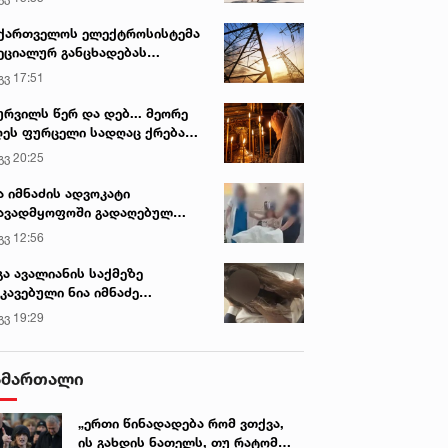
ქართველოს ელექტროსისტემა
ეციალურ განცხადებას
რცელებს
გვ 17:51
ურვილს წერ და დებ... მეორე
ეს ფურცელი სადღაც ქრება
 სურვილი სრულდება...“ -
გვ 20:25
სწაულმოქმედი ტაძარი შიდა
ართლში
ა იმნაძის ადვოკატი
ავადმყოფოში გადაღებულ
დრებს ავრცელებს
გვ 12:56
გა ავალიანის საქმეზე
კავებული ნია იმნაძე
ინიკაში გადაჰყავთ
გვ 19:29
ამართალი
„ერთი წინადადება რომ ვთქვა,
ის გახდის ნათელს, თუ რატომ