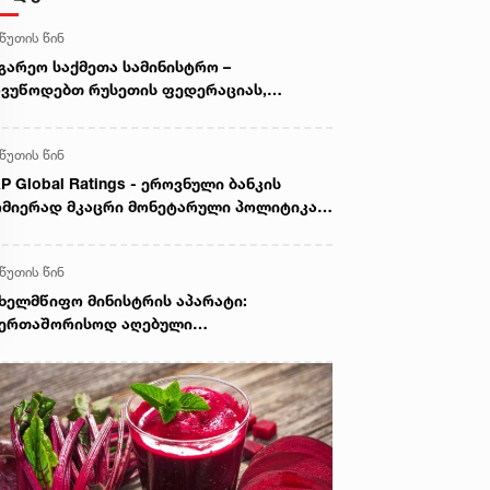
 წუთის წინ
გარეო საქმეთა სამინისტრო –
ვუწოდებთ რუსეთის ფედერაციას,
წყვიტოს საქართველოს ტერიტორიების
ანონო ოკუპაცია და მათი ფაქტობრივი
 წუთის წინ
ექსიისკენ მიმართული ქმედებები
P Global Ratings - ეროვნული ბანკის
მიერად მკაცრი მონეტარული პოლიტიკა
ნფლაციური მოლოდინების სათანადო
ნეზე შენარჩუნებას უწყობს ხელს
 წუთის წინ
ხელმწიფო მინისტრის აპარატი:
აერთაშორისოდ აღებული
ლდებულებების უხეში დარღვევით,
სეთის ფედერაცია ამ დრომდე
ნაგრძობს საქართველოს რეგიონების
ანონო ოკუპაციას