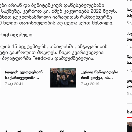
ბი არიან და პენიტენციურ დაწესებულებაში
სა
საქმეზე. კერძოდ კი, ძმებ კაკულიებს 2022 წელს,
სპ
მიზნით ცეცხლსასროლი იარაღიდან რამდენჯერმე
ავ
9 წლით თავისუფლების აღკვეთა აქვთ მისჯილი.
5 ა
„ს
ამოცხადებული.
დღ
და
 წლის 15 სექტემბერს, თბილისში, ანჯაფარიძის
4 ა
სა
მეტი გასროლით მოკლეს. ნიკო კვარაცხელია
ქ
ნი
ს პლატფორმა Feedc-ის დამფუძნებელია.
სა
კა
7 ა
როდის ელოდებიან
„ერთი წინადადება
საქართველოში
რომ ვთქვა, ის
გი
+40-გრადუსიან
გახდის ნათელს,
7 აგვ 20:41
7 აგვ 20:19
და
სიცხეს
თუ რატომ იყო ნია
კლ
5 ა
იმნაძე
წამქეზებელი...“ -
გიგა ავალიანის
ს
დედა