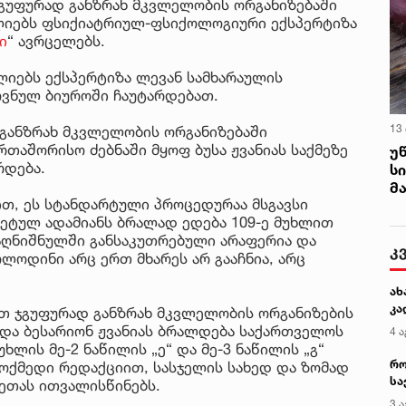
ჯგუფურად განზრახ მკვლელობის ორგანიზებაში
ლიებს ფსიქიატრიულ-ფსიქოლოგიური ექსპერტიზა
ი
“ ავრცელებს.
ლიებს ექსპერტიზა ლევან სამხარაულის
ოვნულ ბიუროში ჩაუტარდებათ.
13
 განზრახ მკვლელობის ორგანიზებაში
რთაშორისო ძებნაში მყოფ ბუსა ჟვანიას საქმეზე
უ
რდება.
ს
მ
ით, ეს სტანდარტული პროცედურაა მსგავსი
კრეტულ ადამიანს ბრალად ედება 109-ე მუხლით
აღნიშნულში განსაკუთრებული არაფერია და
კ
ოლოდინი არც ერთ მხარეს არ გააჩნია, არც
ახ
კა
ით ჯგუფურად განზრახ მკვლელობის ორგანიზების
 და ბესარიონ ჟვანიას ბრალდება საქართველოს
4 ა
ხლის მე-2 ნაწილის „ე“ და მე-3 ნაწილის „გ“
რო
მოქმედი რედაქციით, სასჯელის სახედ და ზომად
სა
ეთას ითვალისწინებს.
კე
3 ა