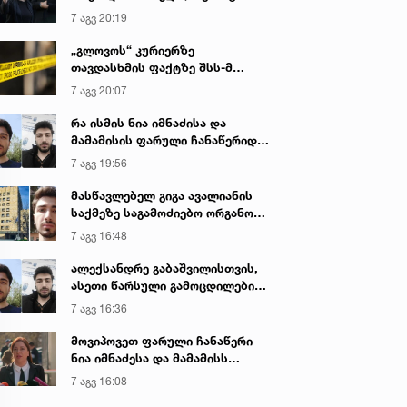
იყო ნია იმნაძე წამქეზებელი...“ -
7 აგვ 20:19
გიგა ავალიანის დედა
„გლოვოს“ კურიერზე
თავდასხმის ფაქტზე შსს-მ
გამოძიება დაიწყო
7 აგვ 20:07
რა ისმის ნია იმნაძისა და
მამამისის ფარული ჩანაწერიდან
- გიგა ავალიანის მკვლელობის
7 აგვ 19:56
საქმე
მასწავლებელ გიგა ავალიანის
საქმეზე საგამოძიებო ორგანო
დაკავებულ არასრულწლოვნებს -
7 აგვ 16:48
ნია იმნაძესა და ანასტასია
ბერუაშვილს 30 დღის
ალექსანდრე გაბაშვილისთვის,
განმავლობაში ფარულად
ასეთი წარსული გამოცდილების
უსმენდა
ადამიანისთვის ინფორმაციის
7 აგვ 16:36
მიწოდება, რომ მასწავლებელი
სექსუალურად ავიწროებდა,
მოვიპოვეთ ფარული ჩანაწერი
ფაქტობრივად, წაქეზება იყო -
ნია იმნაძესა და მამამისს
პროკურორი ნია იმნაძის საქმეზე
შორის, განიხილავდნენ, როგორ
7 აგვ 16:08
ჩაიდინა გაბაშვილმა დანაშაული