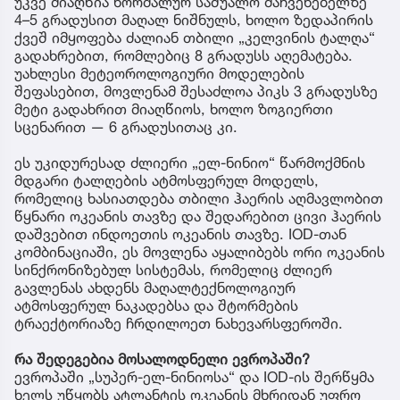
უკვე მიაღწია ნორმალურ საშუალო მაჩვენებელზე
4–5 გრადუსით მაღალ ნიშნულს, ხოლო ზედაპირის
ქვეშ იმყოფება ძალიან თბილი „კელვინის ტალღა“
გადახრებით, რომლებიც 8 გრადუსს აღემატება.
უახლესი მეტეოროლოგიური მოდელების
შეფასებით, მოვლენამ შესაძლოა პიკს 3 გრადუსზე
მეტი გადახრით მიაღწიოს, ხოლო ზოგიერთი
სცენარით — 6 გრადუსითაც კი.
ეს უკიდურესად ძლიერი „ელ-ნინიო“ წარმოქმნის
მდგარი ტალღების ატმოსფერულ მოდელს,
რომელიც ხასიათდება თბილი ჰაერის აღმავლობით
წყნარი ოკეანის თავზე და შედარებით ცივი ჰაერის
დაშვებით ინდოეთის ოკეანის თავზე. IOD-თან
კომბინაციაში, ეს მოვლენა აყალიბებს ორი ოკეანის
სინქრონიზებულ სისტემას, რომელიც ძლიერ
გავლენას ახდენს მაღალტექნოლოგიურ
ატმოსფერულ ნაკადებსა და შტორმების
ტრაექტორიაზე ჩრდილოეთ ნახევარსფეროში.
რა შედეგებია მოსალოდნელი ევროპაში?
ევროპაში „სუპერ-ელ-ნინიოსა“ და IOD-ის შერწყმა
ხელს უწყობს ატლანტის ოკეანის მხრიდან უფრო