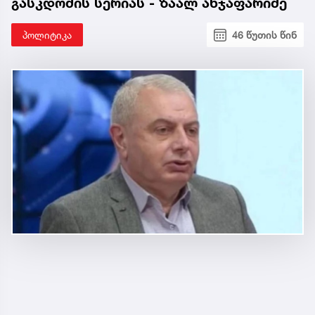
გასკდომის სერიას - ზაალ ანჯაფარიძე
პოლიტიკა
46 წუთის წინ