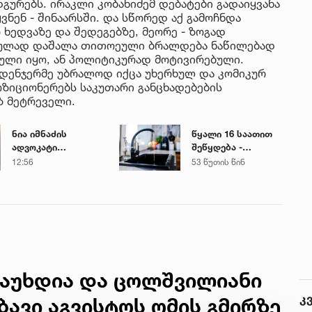
დგურებს. ირაკლი კობახიძემ დებატები გადაიყვანა
ვნენ - შინაარსში. და სწორედ აქ გამოჩნდა
 ხედვაზე და შედეგებზე, მეორე - ზოგად
ტიკულად დაშალა თითოეული ბრალდება ნაწილებად
ირული იყო, ან პოლიტიკურად მოტივირებული.
მდენჯერმე უბრალოდ იქცა უხერხულ და კომიკურ
ოზიციონერებს საკუთარი განცხადებების
ოლოზ მეტრეველი.
ნია იმნაძის
წყალი 16 საათით
ადვოკატი
შეწყდება -
საავადმყოფოში
გადაამოწმეთ
12:56
53 წუთის წინ
გადაღებულ
მისამართები
კადრებს
ავრცელებს
გაუხდია და ცოლშვილიანი
კ
მბავი აგვისტოს ომის გმირზე