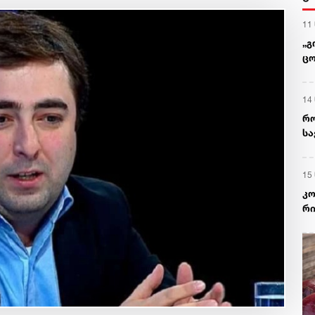
11
„გ
ცო
აგ
14
რო
სა
ექ
15
კო
რი
მ