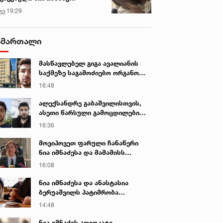
ინიკაში გადაჰყავთ
გვ 19:29
ამართალი
მასწავლებელ გიგა ავალიანის
საქმეზე საგამოძიებო ორგანო
დაკავებულ არასრულწლოვნებს -
16:48
ნია იმნაძესა და ანასტასია
ბერუაშვილს 30 დღის
ალექსანდრე გაბაშვილისთვის,
განმავლობაში ფარულად
ასეთი წარსული გამოცდილების
უსმენდა
ადამიანისთვის ინფორმაციის
16:36
მიწოდება, რომ მასწავლებელი
სექსუალურად ავიწროებდა,
მოვიპოვეთ ფარული ჩანაწერი
ფაქტობრივად, წაქეზება იყო -
ნია იმნაძესა და მამამისს
პროკურორი ნია იმნაძის საქმეზე
შორის, განიხილავდნენ, როგორ
16:08
ჩაიდინა გაბაშვილმა დანაშაული
- ნიას მამა ამბობს, რომ
ნია იმნაძესა და ანასტასია
არასწორად მოიქცა, თუმცა
ბერუაშვილს პატიმრობა
მამას ეუბნება, რომ სხვანაირად
შეეფარდათ
14:48
ვერ მოიქცეოდა, თანამედროვე
ეპოქაში სხვანაირად ხდება -
ნია იმნაძის ადვოკატი