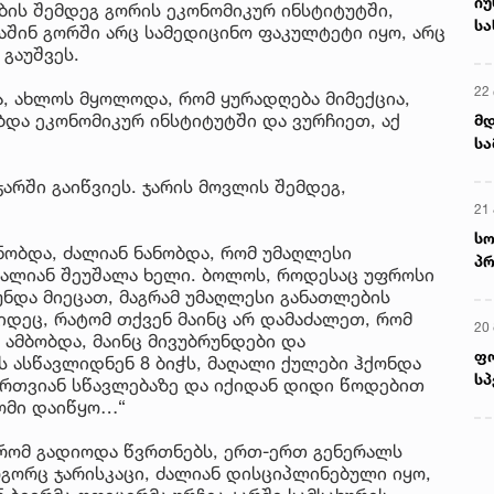
იუ
ბის შემდეგ გორის ეკონომიკურ ინსტიტუტში,
სა
 მაშინ გორში არც სამედიცინო ფაკულტეტი იყო, არც
გაუშვეს.
22 
, ახლოს მყოლოდა, რომ ყურადღება მიმექცია,
ბდა ეკონომიკურ ინსტიტუტში და ვურჩიეთ, აქ
მდ
სა
ორ
არში გაიწვიეს. ჯარის მოვლის შემდეგ,
21 
სო
ანობდა, ძალიან ნანობდა, რომ უმაღლესი
პრ
 ძალიან შეუშალა ხელი. ბოლოს, როდესაც უფროსი
ერ
უნდა მიეცათ, მაგრამ უმაღლესი განათლების
კიდეც, რატომ თქვენ მაინც არ დამაძალეთ, რომ
20
 ამბობდა, მაინც მივუბრუნდები და
ფ
 ასწავლიდნენ 8 ბიჭს, მაღალი ქულები ჰქონდა
სპ
 ორთვიან სწავლებაზე და იქიდან დიდი წოდებით
 ომი დაიწყო…“
რომ გადიოდა წვრთნებს, ერთ-ერთ გენერალს
ოგორც ჯარისკაცი, ძალიან დისციპლინებული იყო,