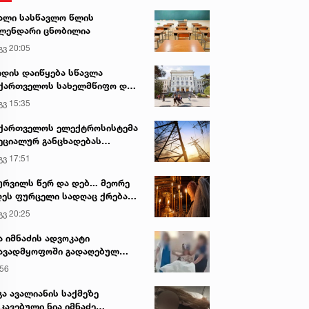
ალი სასწავლო წლის
ლენდარი ცნობილია
გვ 20:05
დის დაიწყება სწავლა
ქართველოს სახელმწიფო და
რძო უნივერსიტეტებში
გვ 15:35
ქართველოს ელექტროსისტემა
ეციალურ განცხადებას
რცელებს
გვ 17:51
ურვილს წერ და დებ... მეორე
ეს ფურცელი სადღაც ქრება
 სურვილი სრულდება...“ -
გვ 20:25
სწაულმოქმედი ტაძარი შიდა
ართლში
ა იმნაძის ადვოკატი
ავადმყოფოში გადაღებულ
დრებს ავრცელებს
:56
გა ავალიანის საქმეზე
კავებული ნია იმნაძე