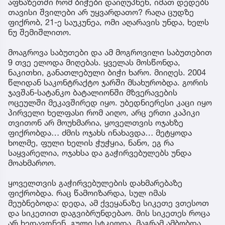
აფხაზეთში რომ ბიჭები დაიღუპნენ, იმათ დედებს
თავისი შვილები არ უყვარდათო? რაღა ცუდზე
ფიქრობ, 21-ე საუკუნეა, ომი აღარავის უნდა, ხელს
ნუ შემიშლითო.
მოაგროვა საბუთები და ამ მოგროვილი საბუთებით
9 თვე ელოდა მიღებას. ყველას მოსწონდა,
ნაკითხი, განათლებული ბიჭი ხარო. მიიღეს. 2004
წლიდან საკონტრაქტო ჯარში მსახურობდა. გორის
ჯავშან-სატანკო ბატალიონში მზვერავების
ოცეულში მეკავშირედ იყო. უბედნიერესი კაცი იყო
პირველი ხელფასი რომ აიღო, არც ერთი კაპიკი
თვითონ არ მოუხმარია, ყოველთვის ოჯახზე
ფიქრობდა… ძმის ოჯახს ინახავდა… მეტყოდა
ხოლმე, ფული ხელის ჭუჭყია, ნანო, ეგ რა
საყვარელია, ოჯახსა და გაჭირვებულებს უნდა
მოახმაროო.
ყოველთვის გაჭირვებულების დახმარებაზე
ფიქრობდა. რაც წამოიზარდა, სულ იმას
მეუბნებოდა: დედა, ამ ქვეყანაზე სიკეთე ვთესოთ
და სიკეთით დაგვიბრუნდებაო. მის სიკეთეს როცა
არ ხედავდნენ, გული სტკიოდა, მაგრამ ამბობდა,