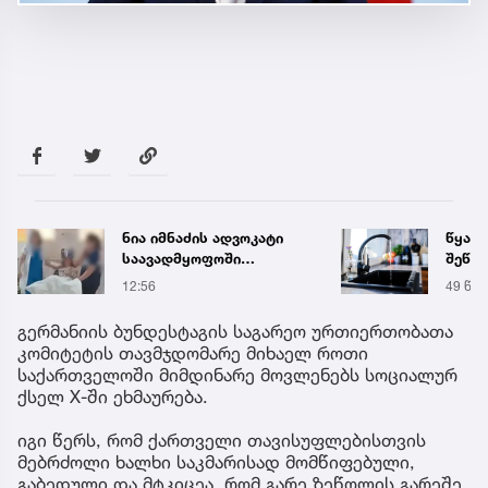
წყალი 16 საათით
„თუ გ
შეწყდება - გადაამოწმეთ
გოგო
მისამართები
სახალ
49 წუთის წინ
16:55
გიგა 
მიმა
გერმანიის ბუნდესტაგის საგარეო ურთიერთობათა
კომიტეტის თავმჯდომარე მიხაელ როთი
საქართველოში მიმდინარე მოვლენებს სოციალურ
ქსელ X-ში ეხმაურება.
იგი წერს, რომ ქართველი თავისუფლებისთვის
მებრძოლი ხალხი საკმარისად მომწიფებული,
გაბედული და მტკიცეა, რომ გარე ზეწოლის გარეშე