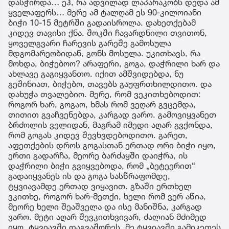
დასჭირდა… ეჰ, რა ადვილად ლაპარაკობს დედა ამ
ყველაფერს… მერე ამ ტალღამ ეს 90-კილოიანი
ბიჭი 10-15 მეტრში გადაისროლა. დახეთქებამ
კიდევ თავისი ქნა. შოკში ჩავარდნილი თვითონ,
ყოველგვარი ჩარევის გარეშე გამოსულა
მდგომარეობიდან, გონს მოსულა. უკითხავს, რა
მოხდა, ბიჭებოო? არაფერი, გოგა, დაჭრილი ხარ და
ახლავე გაგიყვანთო. იქით ამშვიდებდა, ნუ
გეშინიათ, ბიჭებო, თავებს გაუფრთხილდითო. და
დახუჭა თვალებიო. მერე, რომ ვეკითხებოდით:
როგორ ხარ, გოგაო, ხმას რომ ვეღარ გვცემდა,
თითით გვაჩვენებდა, კარგად ვარო. გამოვიყვანეთ
ბრძოლის ველიდან, მაგრამ იმედი აღარ გვქონდა,
რომ გოგას კიდევ შევხვდებოდითო. გარეთ,
აფეთქების დროს გოგასთან ერთად ორი ბიჭი იყო,
ერთი გადარჩა, მეორე ბარძაყში დაიჭრა, ის
დაჭრილი ბიჭი გვიყვებოდა, რომ „ბეტეერით“
გადაიყვანეს ის და გოგა სასწრაფომდე,
ტყვიავამდე ერთად ვიყავით. გზაში ერთხელ
ვკითხე, როგორ ხარ-მეთქი, ხელი რომ ვერ აწია,
მეორე ხელი შეაშველა და ისე მანიშნა, კარგად
ვარო. მეტი აღარ შევკითხვივარ, ძალიან მძიმედ
იყო. ტყვიავში დაგვაშორეს, მე ტყვიავში გამიკეთეს