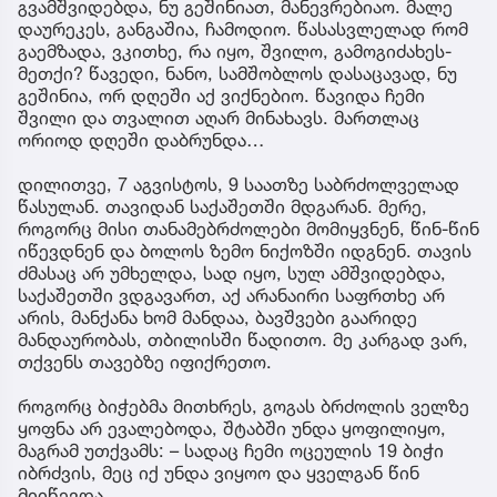
გვამშვიდებდა, ნუ გეშინიათ, მანევრებიაო. მალე
დაურეკეს, განგაშია, ჩამოდიო. წასასვლელად რომ
გაემზადა, ვკითხე, რა იყო, შვილო, გამოგიძახეს-
მეთქი? წავედი, ნანო, სამშობლოს დასაცავად, ნუ
გეშინია, ორ დღეში აქ ვიქნებიო. წავიდა ჩემი
შვილი და თვალით აღარ მინახავს. მართლაც
ორიოდ დღეში დაბრუნდა…
დილითვე, 7 აგვისტოს, 9 საათზე საბრძოლველად
წასულან. თავიდან საქაშეთში მდგარან. მერე,
როგორც მისი თანამებრძოლები მომიყვნენ, წინ-წინ
იწევდნენ და ბოლოს ზემო ნიქოზში იდგნენ. თავის
ძმასაც არ უმხელდა, სად იყო, სულ ამშვიდებდა,
საქაშეთში ვდგავართ, აქ არანაირი საფრთხე არ
არის, მანქანა ხომ მანდაა, ბავშვები გაარიდე
მანდაურობას, თბილისში წადითო. მე კარგად ვარ,
თქვენს თავებზე იფიქრეთო.
როგორც ბიჭებმა მითხრეს, გოგას ბრძოლის ველზე
ყოფნა არ ევალებოდა, შტაბში უნდა ყოფილიყო,
მაგრამ უთქვამს: – სადაც ჩემი ოცეულის 19 ბიჭი
იბრძვის, მეც იქ უნდა ვიყოო და ყველგან წინ
მიიწევდა…