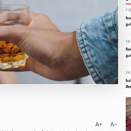
7 
ხა
გა
ნა
18
ჩი
გა
და
19
სა
მო
დე
დე
სა
აგ
ხს