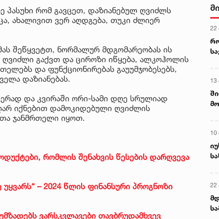
მ
ზე პასუხი რომ გავცეთ, დაზიანებულ ღვიძლს
ცა, ახალივით ვერ აღდგება, თუკი ძლიერ
22
რ
მას შეწყვეტთ, ნორმალურ მდგომარეობას ის
ს
ი ღვიძლი გაქვთ და ციროზი იწყება, ალკოჰოლის
თელებს და ფუნქციონირებას გაუუმჯობესებს,
ველა დაზიანებას.
13
ში
ერად და კვირაში ორი-სამი დღე სრულიად
მო
აღარ იქნებით დამოკიდებული ღვიძლის
კა
ათა ჯანმრთელი იყოთ.
ღვ
10
იუ
სა
როდუქტები, რომლის შენახვის წესების დარღვევა
22 
 უყვარს“ – 2024 წლის ფინანსური პროგნოზი
მდ
სა
ს უმზადებს ვარსკვლავები თავბრუდამხვევ
ორ