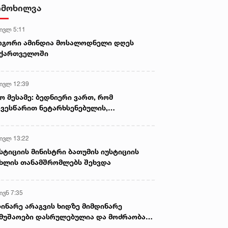
სექსუალურად ავიწროებდა,
იმოხილვა
ფაქტობრივად, წაქეზება იყო -
პროკურორი ნია იმნაძის საქმეზე
 ივლ 5:11
ოგორი ამინდია მოსალოდნელი დღეს
აქართველოში
 ივლ 12:39
ო მესამე: ბედნიერი ვართ, რომ
ვესწარით ნეტარხსენებულის,
თოლიკოს-პატრიარქ ილია მეორის
აწლს, ვართ მისი მემკვიდრეები
 ივლ 13:22
სტიციის მინისტრი ბათუმის იუსტიციის
ხლის თანამშრომლებს შეხვდა
ივნ 7:35
ინარე არაგვის ხიდზე მიმდინარე
მუშაოები დასრულებულია და მოძრაობა
ივე სამოძრაო ზოლზე აღდგენილია