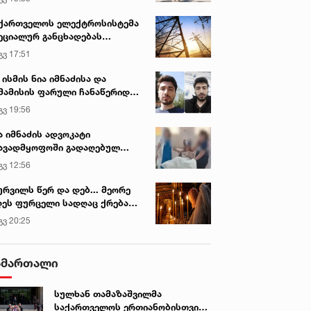
ქართველოს ელექტროსისტემა
ეციალურ განცხადებას
რცელებს
გვ 17:51
 ისმის ნია იმნაძისა და
მამისის ფარული ჩანაწერიდან
გიგა ავალიანის მკვლელობის
გვ 19:56
ქმე
ა იმნაძის ადვოკატი
ავადმყოფოში გადაღებულ
დრებს ავრცელებს
გვ 12:56
ურვილს წერ და დებ... მეორე
ეს ფურცელი სადღაც ქრება
 სურვილი სრულდება...“ -
გვ 20:25
სწაულმოქმედი ტაძარი შიდა
ართლში
ამართალი
სულხან თამაზაშვილმა
საქართველოს ერთიანობისთვის