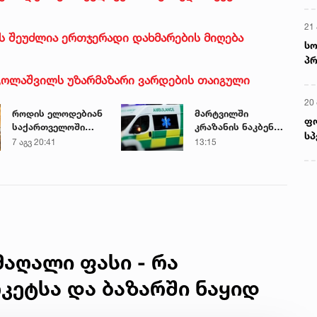
21 
ვის შეუძლია ერთჯერადი დახმარების მიღება
სო
პრ
ერ
რგოლაშვილს უზარმაზარი ვარდების თაიგული
20
როდის ელოდებიან
მარტვილში
ფ
საქართველოში
კრაზანის ნაკბენით
სპ
+40-გრადუსიან
მძიმე
7 აგვ 20:41
13:15
სიცხეს
მდგომარეობაში
მყოფი
ახალგაზრდა
გადაარჩინეს
აღალი ფასი - რა
რკეტსა და ბაზარში ნაყიდ