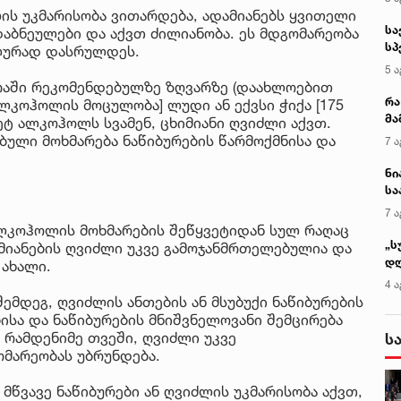
ის უკმარისობა ვითარდება, ადამიანებს ყვითელი
სა
დაბნეულები და აქვთ ძილიანობა. ეს მდგომარეობა
სპ
ლურად დასრულდეს.
ავ
5 ა
ირაში რეკომენდებულზე ზღვარზე (დაახლოებით
რა
ლკოჰოლის მოცულობა] ლუდი ან ექვსი ჭიქა [175
მა
ტ ალკოჰოლს სვამენ, ცხიმიანი ღვიძლი აქვთ.
- 
ული მოხმარება ნაწიბურების წარმოქმნისა და
7 ა
სა
ნი
სა
კა
7 ა
ალკოჰოლის მოხმარების შეწყვეტიდან სულ რაღაც
„ს
დამიანების ღვიძლი უკვე გამოჯანმრთელებულია და
დღ
 ახალი.
და
4 ა
სა
მდეგ, ღვიძლის ანთების ან მსუბუქი ნაწიბურების
ქ
ბისა და ნაწიბურების მნიშვნელოვანი შემცირება
 რამდენიმე თვეში, ღვიძლი უკვე
ს
მარეობას უბრუნდება.
მწვავე ნაწიბურები ან ღვიძლის უკმარისობა აქვთ,