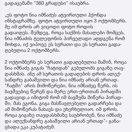
გადაცემაში "360 გრადუსი" ისაუბრა.
„ეს ფოტო ნია იმნაძეს ატვირთული ჰქონდა
ინსტაგრამზე. ფოტო ატვირთული იყო 3 ოქტომბერს.
მე იმ დროს არ ვიცოდი ფოტო როდის
გადაიღეს. შემ­დეგ, როცა საქ­მის მა­სა­ლე­ბი მომ­ცეს,
ნია იმ­ნა­ძის ტე­ლე­ფო­ნის პირ­ვე­ლა­დი აღ­დგე­ნა რომ
მოხ­და, იქ ვი­პო­ვე ეს სუ­რა­თი და ეს სუ­რა­თი გა­და­
ღე­ბუ­ლია 2 ოქ­ტომ­ბერს.
2 ოქ­ტომ­ბერს ეს სუ­რა­თი გა­და­ღე­ბუ­ლია მა­შინ, როცა
ნია იმ­ნა­ძე გი­გას "ჩა­ტი­დან" გე­ბუ­ლობს გი­გა­ზე თავ­
დას­ხმას. ანუ ამ სუ­რა­თის გა­და­ღე­ბის დროს ალექ­
სან­დრე გა­ბაშ­ვი­ლი და ნია იმ­ნა­ძე არი­ან ერ­თად.
"ჩატ­ში" არის მი­მო­წე­რე­ბი, ნია იმ­ნა­ძეც წერს, ის
ბავ­შვე­ბიც წე­რენ და მერე ერთ-ერ­თთან პი­რად­ში
გა­და­ვი­დ,ა იმი­ტომ რომ იმ ბავ­შვმა მი­წე­რა პი­რად­
ში. მას ეგო­ნა, გიგა მას­წავ­ლე­ბე­ლი გა­დარ­ჩე­ბა და
ამ მი­მო­წე­რას ნა­ხავს და უხერ­ხუ­ლი­აო. იმ დროს,
როცა გი­გა­ზე თავ­დას­ხმა­ზე სა­უბ­რო­ბენ, ნია იმ­ნა­ძე
და ალექ­სან­დრე გა­ბაშ­ვი­ლი არი­ან ერ­თად"- გა­ნა­
ცხა­და ეკა კუ­პა­ტა­ძემ.