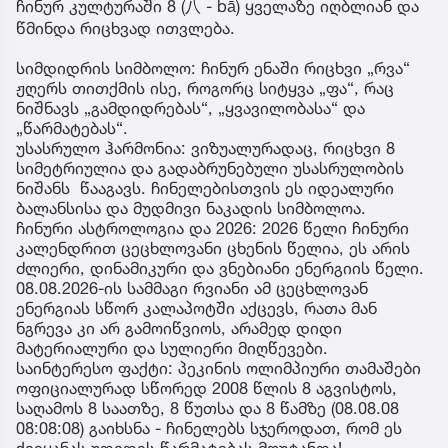
ჩინურ კულტურაში 8 (八 - bā) ყველაზე იღბლიან და
წმინდა რიცხვად ითვლება.
სიმდიდრის სიმბოლო: ჩინურ ენაში რიცხვი „რვა“
ჟღერს თითქმის ისე, როგორც სიტყვა „ფა“, რაც
ნიშნავს „გამდიდრებას“, „ყვავილობასა“ და
„წარმატებას“.
უსასრულო ჰარმონია: ვიზუალურადაც, რიცხვი 8
სიმეტრიულია და გადაბრუნებული უსასრულობის
ნიშანს წააგავს. ჩინელებისთვის ეს იდეალური
ბალანსისა და მუდმივი ნაკადის სიმბოლოა.
ჩინური ასტროლოგია და 2026: 2026 წელი ჩინური
კალენდრით ცეცხლოვანი ცხენის წელია, ეს არის
ძლიერი, დინამიკური და ვნებიანი ენერგიის წელი.
08.08.2026-ის სამმაგი რვიანი ამ ცეცხლოვან
ენერგიას სწორ კალაპოტში აქცევს, რათა მან
ნგრევა კი არ გამოიწვიოს, არამედ დიდი
მატერიალური და სულიერი მიღწევები.
საინტერესო ფაქტი: პეკინის ოლიმპიური თამაშები
ოფიციალურად სწორედ 2008 წლის 8 აგვისტოს,
საღამოს 8 საათზე, 8 წუთსა და 8 წამზე (08.08.08
08:08:08) გაიხსნა - ჩინელებს სჯეროდათ, რომ ეს
ქვეყანას უდიდეს წარმატებას მოუტანდა!