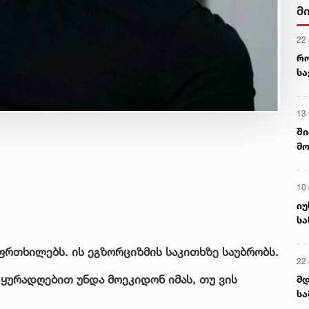
მ
22
რ
ს
13
ში
მო
კა
ღვ
10
იუ
სა
ფრთხილებს. ის ეგზორციზმის საკითხზე საუბრობს.
22 
 ყურადღებით უნდა მოეკიდონ იმას, თუ ვის
მდ
სა
ორ