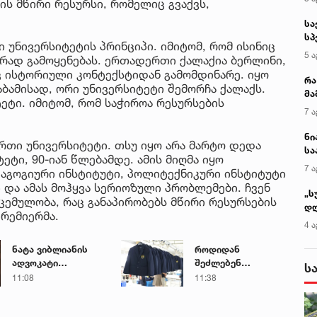
 ის მწირი რესურსი, რომელიც გვაქვს,
სა
სპ
 უნივერსიტეტის პრინციპი. იმიტომ, რომ ისინიც
ავ
5 ა
რად გამოყენებას. ერთადერთი ქალაქია ბერლინი,
ც ისტორიული კონტექსტიდან გამომდინარე. იყო
რა
ბამისად, ორი უნივერსიტეტი შემორჩა ქალაქს.
მა
ეტი. იმიტომ, რომ საჭიროა რესურსების
- 
7 ა
სა
ნი
ერთი უნივერსიტეტი. თსუ იყო არა მარტო დედა
სა
ტი, 90-იან წლებამდე. ამის მიღმა იყო
კა
7 ა
დაგოგიური ინსტიტუტი, პოლიტექნიკური ინსტიტუტი
ში და ამას მოჰყვა სერიოზული პრობლემები. ჩვენ
„ს
ცემულობა, რაც განაპირობებს მწირი რესურსების
დღ
პრემიერმა.
და
4 ა
სა
ქ
ნატა ვიბლიანის
როდიდან
ადვოკატი
შეძლებენ
ს
მიმართვას
მშობლები
11:08
11:38
ავრცელებს
სასკოლო
ფორმების ყიდვას -
ცნობილია ზუსტი