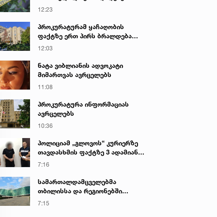
საქმეზე პროკურატურამ 2 პირს
12:23
ბრალი წარუდგინა - რა არის ამ
დროისთვის ცნობილი
პროკურატურამ ყაჩაღობის
ფაქტზე ერთ პირს ბრალდება
წარუდგინა
12:03
ნატა ვიბლიანის ადვოკატი
მიმართვას ავრცელებს
11:08
პროკურატურა ინფორმაციას
ავრცელებს
10:36
პოლიციამ „გლოვოს“ კურიერზე
თავდასხმის ფაქტზე 3 ადამიანი
დააკავა
7:16
სამართალდამცველებმა
თბილისსა და რეგიონებში
უკანონო ცეცხლსასროლი
7:15
იარაღები და საბრძოლო მასალა