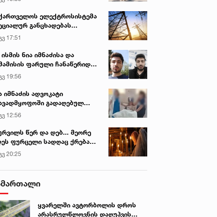
ქართველოს ელექტროსისტემა
ეციალურ განცხადებას
რცელებს
გვ 17:51
 ისმის ნია იმნაძისა და
მამისის ფარული ჩანაწერიდან
გიგა ავალიანის მკვლელობის
გვ 19:56
ქმე
ა იმნაძის ადვოკატი
ავადმყოფოში გადაღებულ
დრებს ავრცელებს
გვ 12:56
ურვილს წერ და დებ... მეორე
ეს ფურცელი სადღაც ქრება
 სურვილი სრულდება...“ -
გვ 20:25
სწაულმოქმედი ტაძარი შიდა
ართლში
ამართალი
ყვარელში ავტორბოლის დროს
არასრულწლოვნის დაღუპვის