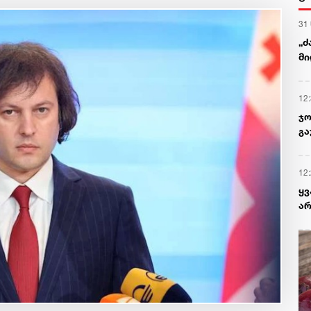
31
„ძ
მი
12
ჯო
გა
12
ყ
არ
პრ
რა