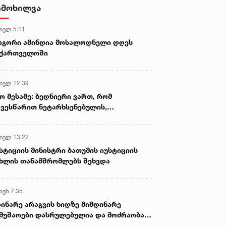
ამოიღეს
იმოხილვა
 ივლ 5:11
ოგორი ამინდია მოსალოდნელი დღეს
აქართველოში
 ივლ 12:39
ო მესამე: ბედნიერი ვართ, რომ
ვესწარით ნეტარხსენებულის,
თოლიკოს-პატრიარქ ილია მეორის
აწლს, ვართ მისი მემკვიდრეები
 ივლ 13:22
სტიციის მინისტრი ბათუმის იუსტიციის
ხლის თანამშრომლებს შეხვდა
ივნ 7:35
ინარე არაგვის ხიდზე მიმდინარე
მუშაოები დასრულებულია და მოძრაობა
ივე სამოძრაო ზოლზე აღდგენილია