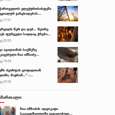
ქართველოს ელექტროსისტემა
ეციალურ განცხადებას
რცელებს
გვ 17:51
ურვილს წერ და დებ... მეორე
ეს ფურცელი სადღაც ქრება
 სურვილი სრულდება...“ -
გვ 20:25
სწაულმოქმედი ტაძარი შიდა
ართლში
გა ავალიანის საქმეზე
კავებული ნია იმნაძე
ინიკაში გადაჰყავთ
გვ 19:29
ემს ძვირფას ყოფილთან
დიში, მაგრამ...“ -
ექსანდრა პაიჭაძის
გვ 20:33
ლწრფელი აღიარება
ამართალი
ნია იმნაძის ადვოკატი
საავადმყოფოში გადაღებულ