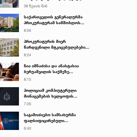
კადრებს ავრცელებს
38 წუთის წინ
საქართველოს გენერალურმა
პროკურატურამ სამშობლოს
ღალატის და საბოტაჟის ფაქტზე
8:56
გამოძიება დაიწყო
პროკურატურის მიერ
წარდგენილი მტკიცებულებების
საფუძველზე ნარკოტიკული
8:24
საშუალების უკანონო შეძენის,
შენახვის და რეალიზაციის
ნია იმნაძისა და ანასტასია
ფაქტზე ბრალდებულს
ბერუაშვილის საქმეზე
სასამართლომ 16 წლით
სასამართლო დღეს იმსჯელებს
8:15
თავისუფლების აღკვეთა მიუსაჯა
პოლიციამ კომპიუტერული
მონაცემების ხელყოფის
ბრალდებით ერთი პირი დააკავა,
7:26
მეორის მიმართ კი
სისხლისსამართლებრივი დევნა
საგამოძიებო სამსახურმა
დაუსწრებლად დაიწყო
ფალსიფიცირებული
ალკოჰოლური სასმელებისა და
6:40
ყალბი აქციზური მარკების