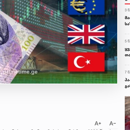
3 
მა
სა
გუ
გ
5 
ყვ
თა
არ
7 
პა
გა
ტყ
ბ