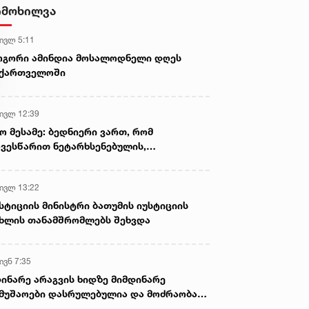
გავრცელების ფაქტებზე, ერთ
იმოხილვა
პირს ბრალდება წარედგინა
 ივლ 5:11
ოგორი ამინდია მოსალოდნელი დღეს
აქართველოში
 ივლ 12:39
ო მესამე: ბედნიერი ვართ, რომ
ვესწარით ნეტარხსენებულის,
თოლიკოს-პატრიარქ ილია მეორის
აწლს, ვართ მისი მემკვიდრეები
 ივლ 13:22
სტიციის მინისტრი ბათუმის იუსტიციის
ხლის თანამშრომლებს შეხვდა
ივნ 7:35
ინარე არაგვის ხიდზე მიმდინარე
მუშაოები დასრულებულია და მოძრაობა
ივე სამოძრაო ზოლზე აღდგენილია