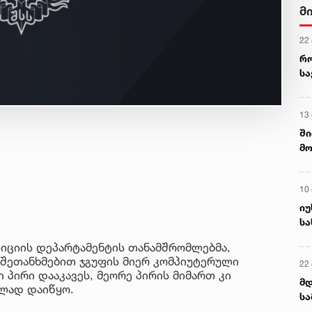
მ
22
რ
ს
13
ში
მო
კა
ღვ
10
იუ
სა
ლიციის დეპარტამენტის თანამშრომლებმა,
 შეთანხმებით ჯგუფის მიერ კომპიუტერული
22 
პირი დააკავეს, მეორე პირის მიმართ კი
მდ
ლად დაიწყო.
სა
ორ