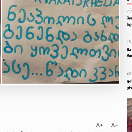
5 
პო
ხე
მე
დე
16
მა
რო
მც
28
ყა
ერ
კა