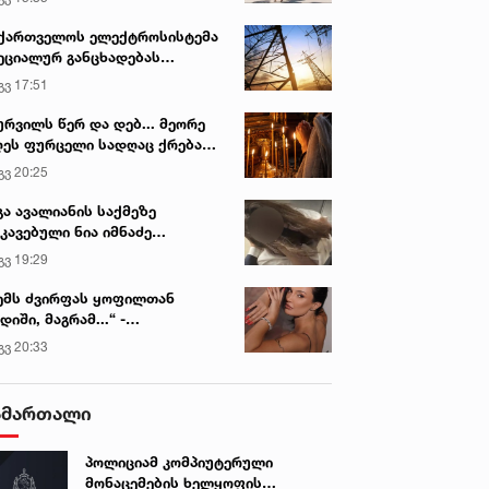
ქართველოს ელექტროსისტემა
ეციალურ განცხადებას
რცელებს
გვ 17:51
ურვილს წერ და დებ... მეორე
ეს ფურცელი სადღაც ქრება
 სურვილი სრულდება...“ -
გვ 20:25
სწაულმოქმედი ტაძარი შიდა
ართლში
გა ავალიანის საქმეზე
კავებული ნია იმნაძე
ინიკაში გადაჰყავთ
გვ 19:29
ემს ძვირფას ყოფილთან
დიში, მაგრამ...“ -
ექსანდრა პაიჭაძის
გვ 20:33
ლწრფელი აღიარება
ამართალი
პოლიციამ კომპიუტერული
მონაცემების ხელყოფის