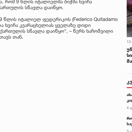
ს, რომ 9 წლის იტალიელმა ბიჭმა ხვიჩა
ქართულის სწავლა დაიწყო.
 9 წლის იტალიელ ფედერიკოს (Federico Quitadamo
და ხვიჩა კვარაცხელიას ყველაზე დიდი
 ქართულის სწავლა დაიწყო“, – წერს ხაჩოშვილი
თავს თან.
13
უ
ს
მ
კ
ახ
კა
4 ა
რო
სა
კე
3 ა