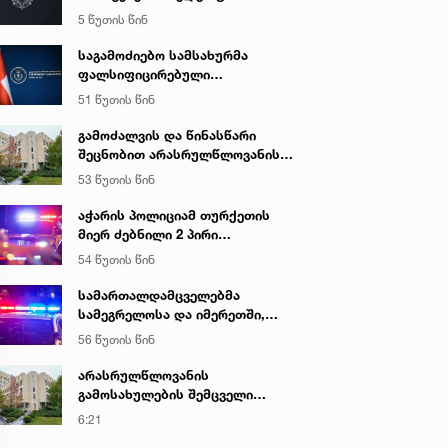
ბრალდებით ერთი პირი დააკავა,
5 წუთის წინ
მეორის მიმართ კი
სისხლისსამართლებრივი დევნა
საგამოძიებო სამსახურმა
დაუსწრებლად დაიწყო
ფალსიფიცირებული
ალკოჰოლური სასმელებისა და
51 წუთის წინ
ყალბი აქციზური მარკების
დამზადება-გასაღების ფაქტზე 3
გამოძალვის და წინასწარი
პირი დააკავა
შეცნობით არასრულწლოვანის
გამოსახულების შემცველი
53 წუთის წინ
პორნოგრაფიული ნაწარმოების
დამზადების, შენახვისა და
აჭარის პოლიციამ თურქეთის
გავრცელების ფაქტებზე, ერთ
მიერ ძებნილი 2 პირი
პირს ბრალდება წარედგინა
ცეცხლსასროლი იარაღის
54 წუთის წინ
უკანონოდ შეძენა-შენახვა-
ტარებისა და საზღვრის უკანონო
სამართალდამცველებმა
კვეთის ბრალდებით დააკავა
სამეგრელოსა და იმერეთში,
ნარკოდანაშაულის ბრალდებით,
56 წუთის წინ
3 პირი დააკავეს
არასრულწლოვანის
გამოსახულების შემცველი
პორნოგრაფიული ნაწარმოების
6:21
დამზადების, შენახვისა და