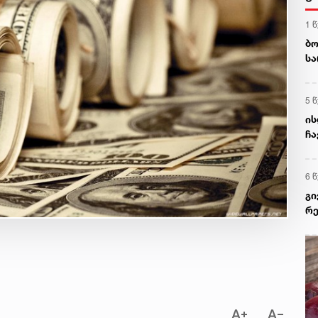
1 
ბო
სა
შე
5 
ის
ჩა
შე
6 
გი
რე