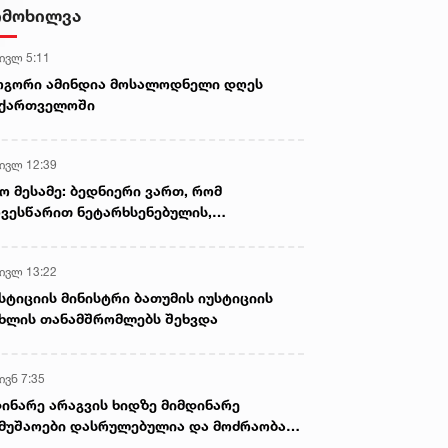
დამზადების, შენახვისა და
იმოხილვა
გავრცელების ფაქტებზე, ერთ
პირს ბრალდება წარედგინა
 ივლ 5:11
ოგორი ამინდია მოსალოდნელი დღეს
აქართველოში
 ივლ 12:39
ო მესამე: ბედნიერი ვართ, რომ
ვესწარით ნეტარხსენებულის,
თოლიკოს-პატრიარქ ილია მეორის
აწლს, ვართ მისი მემკვიდრეები
 ივლ 13:22
სტიციის მინისტრი ბათუმის იუსტიციის
ხლის თანამშრომლებს შეხვდა
ივნ 7:35
ინარე არაგვის ხიდზე მიმდინარე
მუშაოები დასრულებულია და მოძრაობა
ივე სამოძრაო ზოლზე აღდგენილია