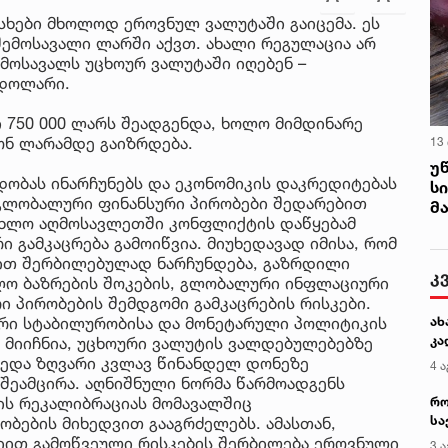
ხები მხოლოდ ეროვნულ ვალუტაში გაიცემა. ეს
შემოსავალი ლარში აქვთ. ახალი რეგულაცია არ
მოსავალს უცხოურ ვალუტაში იღებენ –
 დოლარი.
 750 000 ლარს შეადგენდა, ხოლო მიმდინარე
ონ ლარამდე გაიზრდება.
13
უ
დობას ინარჩუნებს და ეკონომიკის დაკრედიტებას
ს
 გლობალური ფინანსური პირობები შედარებით
მ
 ახლო აღმოსავლეთში კონფლიქტის დაწყებამ
 გამკაცრება გამოიწვია. მიუხედავად იმისა, რომ
ით შერბილებულად ნარჩუნდება, გაზრდილი
კ
ლო ბაზრების შოკების, გლობალური ინფლაციური
 პირობების შემდგომი გამკაცრების რისკები.
ური სტაბილურობისა და მონეტარული პოლიტიკის
ახ
კა
მიიჩნია, უცხოური ვალუტის ვალდებულებებზე
ედა ზღვარი კვლავ წინანდელ დონეზე
4 ა
შეამცირა. აღნიშნული ნორმა წარმოადგენს
მის რეკალიბრაციას მომავალშიც
რო
სა
ობების მიხედვით გააგრძელებს. ამასთან,
კე
იით გამოწვეული რისკების შერბილება ეროვნული
3 ა