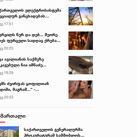
ქართველოს ელექტროსისტემა
ეციალურ განცხადებას
რცელებს
გვ 17:51
ურვილს წერ და დებ... მეორე
ეს ფურცელი სადღაც ქრება
 სურვილი სრულდება...“ -
გვ 20:25
სწაულმოქმედი ტაძარი შიდა
ართლში
გა ავალიანის საქმეზე
კავებული ნია იმნაძე
ინიკაში გადაჰყავთ
გვ 19:29
ემს ძვირფას ყოფილთან
დიში, მაგრამ...“ -
ექსანდრა პაიჭაძის
გვ 20:33
ლწრფელი აღიარება
ამართალი
საქართველოს გენერალურმა
პროკურატურამ სამშობლოს