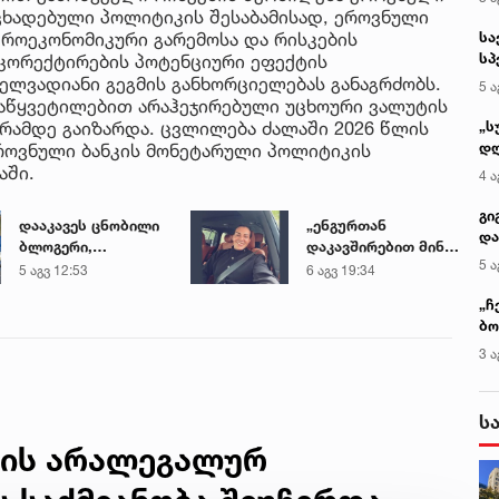
აცხადებული პოლიტიკის შესაბამისად, ეროვნული
კროეკონომიკური გარემოსა და რისკების
სა
სპ
 კორექტირების პოტენციური ეფექტის
ავ
ლვადიანი გეგმის განხორციელებას განაგრძობს.
5 ა
აწყვეტილებით არაჰეჯირებული უცხოური ვალუტის
ლარამდე გაიზარდა. ცვლილება ძალაში 2026 წლის
„ს
დღ
ეროვნული ბანკის მონეტარული პოლიტიკის
და
აში.
4 ა
სა
ქ
გი
დააკავეს ცნობილი
„ენგურთან
და
ბლოგერი,
დაკავშირებით მინდა
კლ
5 ა
რომელმაც ონლაინ
ვთქვა...“ - გოგა
5 აგვ 12:53
6 აგვ 19:34
პროსტიტუციით,
მანიას უახლესი
„ჩ
წელიწადში
წინასწარმეტყველება
ბო
ნახევარ მილიონ
ალ
დოლარზე მეტი
3 ა
გუ
გამოიმუშავა
ს
ბის არალეგალურ