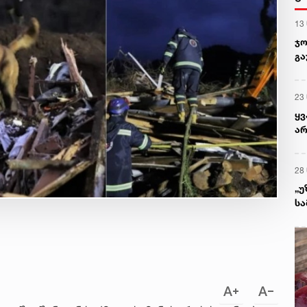
13
ჯო
გა
23
ყ
არ
პრ
რა
28
„უ
სა
მ