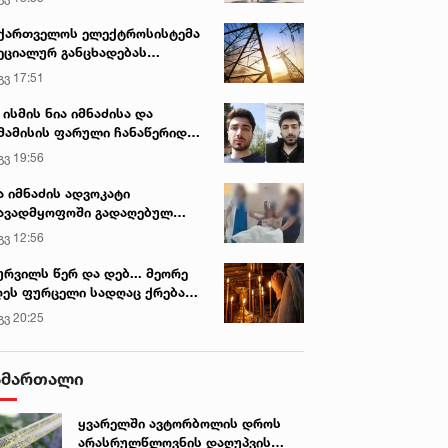
ქართველოს ელექტროსისტემა
ეციალურ განცხადებას
რცელებს
გვ 17:51
 ისმის ნია იმნაძისა და
მამისის ფარული ჩანაწერიდან
გიგა ავალიანის მკვლელობის
გვ 19:56
ქმე
ა იმნაძის ადვოკატი
ავადმყოფოში გადაღებულ
დრებს ავრცელებს
გვ 12:56
ურვილს წერ და დებ... მეორე
ეს ფურცელი სადღაც ქრება
 სურვილი სრულდება...“ -
გვ 20:25
სწაულმოქმედი ტაძარი შიდა
ართლში
ამართალი
ყვარელში ავტორბოლის დროს
არასრულწლოვნის დაღუპვის