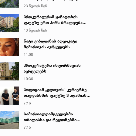
საქმეზე პროკურატურამ 2 პირს
23 წუთის წინ
ბრალი წარუდგინა - რა არის ამ
დროისთვის ცნობილი
პროკურატურამ ყაჩაღობის
ფაქტზე ერთ პირს ბრალდება
წარუდგინა
43 წუთის წინ
ნატა ვიბლიანის ადვოკატი
მიმართვას ავრცელებს
11:08
პროკურატურა ინფორმაციას
ავრცელებს
10:36
პოლიციამ „გლოვოს“ კურიერზე
თავდასხმის ფაქტზე 3 ადამიანი
დააკავა
7:16
სამართალდამცველებმა
თბილისსა და რეგიონებში
უკანონო ცეცხლსასროლი
7:15
იარაღები და საბრძოლო მასალა