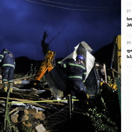
21 
სო
პრ
ერ
20
ფ
სპ