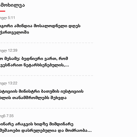
ამოიღეს
იმოხილვა
 ივლ 5:11
ოგორი ამინდია მოსალოდნელი დღეს
აქართველოში
 ივლ 12:39
ო მესამე: ბედნიერი ვართ, რომ
ვესწარით ნეტარხსენებულის,
თოლიკოს-პატრიარქ ილია მეორის
აწლს, ვართ მისი მემკვიდრეები
 ივლ 13:22
სტიციის მინისტრი ბათუმის იუსტიციის
ხლის თანამშრომლებს შეხვდა
ივნ 7:35
ინარე არაგვის ხიდზე მიმდინარე
მუშაოები დასრულებულია და მოძრაობა
ივე სამოძრაო ზოლზე აღდგენილია