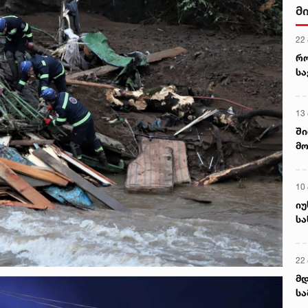
მ
22
რ
ს
13
ში
მო
კა
ღვ
10
იუ
სა
22 
მდ
სა
ორ