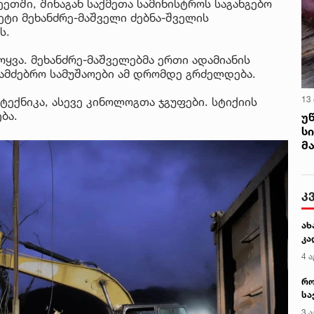
თში, შინაგან საქმეთა სამინისტროს საგანგებო
მეტი მეხანძრე-მაშველი ძებნა-შველის
ს.
ოყვა. მეხანძრე-მაშველებმა ერთი ადამიანის
სამძებრო სამუშაოები ამ დრომდე გრძელდება.
13
ექნიკა, ასევე კინოლოგთა ჯგუფები. სტიქიის
ება.
უ
ს
მ
კ
ახ
კა
4 ა
რო
სა
კე
3 ა