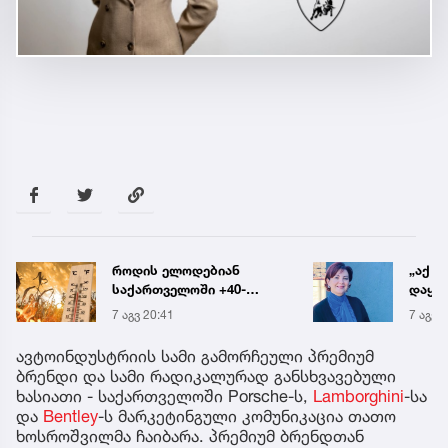
„აქ არ შეიძლება
რა ის
დაყოვნება... ეს
მამა
დაავადება ყალიბდება 72
ჩანაწ
7 აგვ 19:40
7 აგვ 
საათში“ - ექიმის
ავალ
საგანგებო გაფრთხილება
საქმე
ავტოინდუსტრიის სამი გამორჩეული პრემიუმ
ბრენდი და სამი რადიკალურად განსხვავებული
ხასიათი - საქართველოში Porsche-ს,
Lamborghini
-სა
და
Bentley
-ს მარკეტინგული კომუნიკაცია თათო
ხოსროშვილმა ჩაიბარა. პრემიუმ ბრენდთან