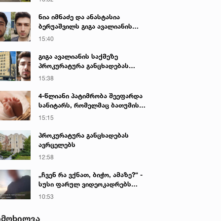
ნია იმნაძე და ანასტასია
ბერუაშვილს გიგა ავალიანის
საქმეზე ბრალი წარედგინათ
15:40
გიგა ავალიანის საქმეზე
პროკურატურა განცხადებას
ავრცელებს
15:38
4-წლიანი პატიმრობა შეეფარდა
სანიტარს, რომელმაც ბათუმის
კლინიკის საპირფარეშოში
15:15
იმშობიარა და ახალშობილს
სასიკვდილო დაზიანებები
პროკურატურა განცხადებას
მიაყენა
ავრცელებს
12:58
„ჩვენ რა ვქნათ, ბიჭო, ამაზე?“ -
სუსი ფარულ ვიდეოკადრებს
აქვეყნებს, რომლის შედეგად 3
10:53
პირი დააკავეს
იმოხილვა