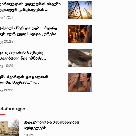
ქართველოს ელექტროსისტემა
ეციალურ განცხადებას
რცელებს
გვ 17:51
ურვილს წერ და დებ... მეორე
ეს ფურცელი სადღაც ქრება
 სურვილი სრულდება...“ -
გვ 20:25
სწაულმოქმედი ტაძარი შიდა
ართლში
გა ავალიანის საქმეზე
კავებული ნია იმნაძე
ინიკაში გადაჰყავთ
გვ 19:29
ემს ძვირფას ყოფილთან
დიში, მაგრამ...“ -
ექსანდრა პაიჭაძის
გვ 20:33
ლწრფელი აღიარება
ამართალი
პროკურატურა განცხადებას
ავრცელებს
16:32