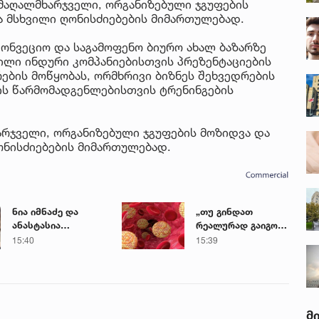
 მაღალმხარჯველი, ორგანიზებული ჯგუფების
 მსხვილი ღონისძიებების მიმართულებად.
ონვეციო და საგამოფენო ბიურო ახალ ბაზარზე
ილი ინდური კომპანიებისთვის პრეზენტაციების
ების მოწყობას, ორმხრივი ბიზნეს შეხვედრების
ის წარმომადგენლებისთვის ტრენინგების
არჯველი, ორგანიზებული ჯგუფების მოზიდვა და
ნისძიებების მიმართულებად.
ნია იმნაძე და
„თუ გინდათ
ანასტასია
რეალურად გაიგოთ
ბერუაშვილს გიგა
სისხლში
15:40
15:39
ავალიანის საქმეზე
ქოლესტეროლის
ბრალი
დონე, ეს ანალიზი
წარედგინათ
გაიკეთეთ“ –
გიორგი
ღოღობერიძის
მ