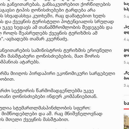
ბის განვითარებას, განსაკუთრებით ქორწილების
სა
სპ
სგავსი ტიპის ღონისძიებები ტარდება არა
ავ
 სხვადასხვა კუთხეში, რაც დამატებით ხელს
5 ა
ას და ქვეყნის ტურისტული პოტენციალის სრულად
ი უკვე ხედავს ამ თანამშრომლობის შედეგებს და
„ს
დღ
ულ როლს შეასრულებს ქვეყნის ტურიზმის ამ
და
,-აცხადებს თამარ კვერნაძე.
4 ა
სა
ქ
ანვითარების სამინისტროს ტურიზმის ეროვნული
გი
და
ი მასშტაბური ღონისძიებების, მათ შორის
კლ
პანიას ატარებს.
5 ა
ორმა მიიღოს პირდაპირი ეკონომიკური სარგებელი
„ჩ
ბო
ლობით.
ალ
3 ა
გუ
რძო სექტორის წარმომადგენლებმა უკვე
იანი ღონისძიებები ინდურ კომპანიებთან.
ს
თულია სტუმართლმასპინძლობის სფერო:
ის მიმწოდებლები და აშ. რაც მნიშვნელოვნად
ს მთელი ქვეყნის მასშტაბით.