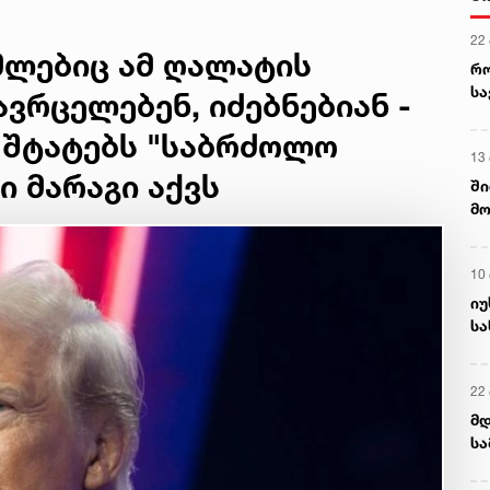
რჩევა
22
მლებიც ამ ღალატის
რ
ს
ვრცელებენ, იძებნებიან -
 შტატებს "საბრძოლო
13
ი მარაგი აქვს
ში
მო
კა
ღვ
10
იუ
სა
22 
მდ
სა
ორ