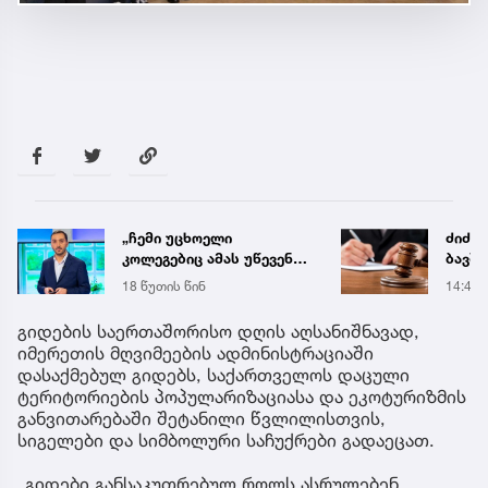
ძიძამ ორ წლამდე ასაკის
„ძალ
ბავშვებზე სექსუალური
იყავი
ძალადობა გადაიღო -
მიდი
14:49
13:03
სასამართლომ მას 70
ენდობ
წლით პატიმრობა
გიდების საერთაშორისო დღის აღსანიშნავად,
მიუსაჯა
იმერეთის მღვიმეების ადმინისტრაციაში
დასაქმებულ გიდებს, საქართველოს დაცული
ტერიტორიების პოპულარიზაციასა და ეკოტურიზმის
განვითარებაში შეტანილი წვლილისთვის,
სიგელები და სიმბოლური საჩუქრები გადაეცათ.
„გიდები განსაკუთრებულ როლს ასრულებენ