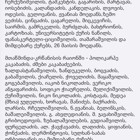
ჩერქეზიშვილის, ტაშკენტის, გაგარინის, შარტავას,
იოსებიძის, კალანდაძის, კანდელაკის, ლვოვის,
ოდესის, გელოვანის, ჟვანიას მოედანს,ზემო
ვეძისს, ცინცაძის, ცაგარელის, მიცკევიჩის,
საირმის, გამრეკელის, ბურძგლას, ბახტრიონის,
კარტოზიას, უნივერსიტეტის ქუჩის ნაწილს,
ფანასკერტელი-ციციშვილის, თამარაშვილის და
მიმდებარე ქუჩებს, 26 მაისის მოედანს.
მთაწმინდა-კრწანისის რაიონში - პოლიკარპე
კაკაბაძის, ძმები კაკაბაძეების,
ზალდასტანაშვილის, ზანდუკელის, ბოცვაძის,
გაბაშვილის, ქიაჩელის, ჭოველიძის, მაყაშვილის,
გოგებაშვილის, იაკობ ნიკოლაძის, ვერიკო
ანჯაფარიძის, სოფიკო ჭიაურელის, მელიქიშვილის,
ქუჩიშვილის, ნიკო ნიკოლაძის, კოსტავას, მედეა
(მზია) ჯუღელის, ხორავას, შანიძეს, ბაქრაძის,
ლარსის, რჩეულიშვილის, ნ.ჟვანიას, ბელინსკის,
ბაშალეიშვილის, გ. ახვლედიანის, მ. ჯავახიშვილის,
გრიბოედოვის, ზუბალაშვილების, გუდიაშვილის,
ფურცელაძის, ალ. ჭავჭავაძის, ლაღიძის, ყიფიანის,
ჭონქაძის, ლერმონტოვის, სულხან-საბას
ორბელიანის და მიმდებარე ქუჩებს.