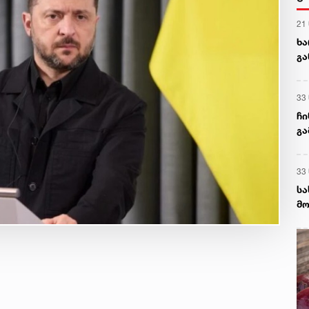
21
ხა
გა
ნა
33
ჩი
გა
და
33
სა
მო
დე
დე
სა
აგ
ხს