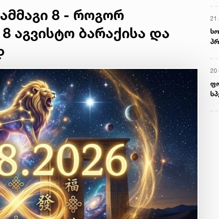
ამმაგი 8 - როგორ
 8 აგვისტო ბარაქისა და
დ
მ
22
რ
ს
13
ში
მო
კა
ღვ
10