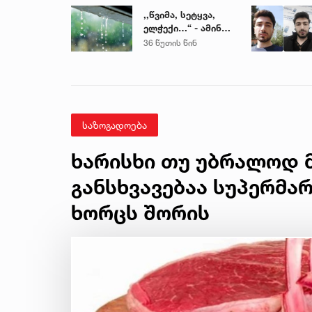
,,წვიმა, სეტყვა,
ელჭექი…“ - ამინდი
უარესდება
36 წუთის წინ
საზოგადოება
ხარისხი თუ უბრალოდ მ
განსხვავებაა სუპერმა
ხორცს შორის