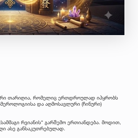
იუ
სა
22 
მდ
სა
ორ
21 
სო
პრ
ერ
20
კალური თარიღია, რომელიც ერთდროულად იპყრობს
ფ
მეროლოგიისა და აღმოსავლური (ჩინური)
სპ
„სამმაგი რვიანის“ გარშემო ერთიანდება. მოდით,
ღი ასე განსაკუთრებულად.