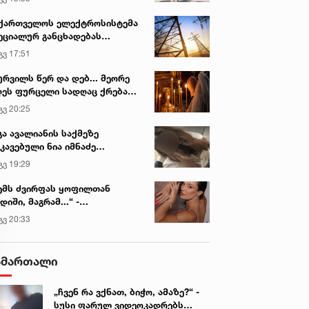
ქართველოს ელექტროსისტემა
ეციალურ განცხადებას
რცელებს
გვ 17:51
ურვილს წერ და დებ... მეორე
ეს ფურცელი სადღაც ქრება
 სურვილი სრულდება...“ -
გვ 20:25
სწაულმოქმედი ტაძარი შიდა
ართლში
გა ავალიანის საქმეზე
კავებული ნია იმნაძე
ინიკაში გადაჰყავთ
გვ 19:29
ემს ძვირფას ყოფილთან
დიში, მაგრამ...“ -
ექსანდრა პაიჭაძის
გვ 20:33
ლწრფელი აღიარება
ამართალი
„ჩვენ რა ვქნათ, ბიჭო, ამაზე?“ -
სუსი ფარულ ვიდეოკადრებს