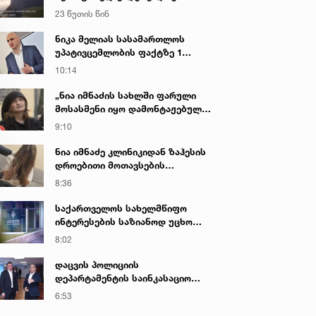
აქვეყნებს, რომლის შედეგად 3
23 წუთის წინ
პირი დააკავეს
ნიკა მელიას სასამართლოს
უპატივცემლობის ფაქტზე 1
წლით და 6 თვით თავისუფლების
10:14
აღკვეთა მიესაჯა
„ნია იმნაძის სახლში ფარული
მოსასმენი იყო დამონტაჟებული,
მისი ტელეფონიდან მასალები
9:10
აღდგა...“ - ეკა კუპატაძე
ნია იმნაძე კლინიკიდან ზაჰესის
დროებითი მოთავსების
იზოლატორში გადაიყვანეს
8:36
საქართველოს სახელმწიფო
ინტერესების საზიანოდ უცხო
ქვეყნიდან მართულ და
8:02
საქართველოდან მხარდაჭერილ
დისკრედიტაციულ კამპანიასთან
დაცვის პოლიციის
დაკავშირებით საბოტაჟის
დეპარტამენტის საინკასაციო
მუხლით გამოძიება დაიწყო
მომსახურების ხარისხის
6:53
გაუმჯობესებისა და