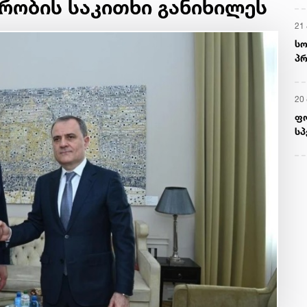
რობის საკითხი განიხილეს
21 
სო
პრ
ერ
20
ფ
სპ