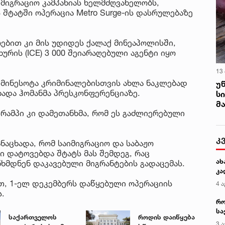
მიგრაციო კამპანიას ხელმძღვანელობს,
 შტატში ოპერაცია Metro Surge-ის დასრულებაზე
ებით კი მის უდიდეს ქალაქ მინეაპოლისში,
ურის (ICE) 3 000 შეიარაღებული აგენტი იყო
13
, მინესოტა კრიმინალებისთვის ახლა ნაკლებად
უ
ხადა ჰომანმა პრესკონფერენციაზე.
ს
მ
ტრამპი კი დამეთანხმა, რომ ეს გაძლიერებული
კ
ნაცხადა, რომ საიმიგრაციო და საბაჟო
ი დატოვებდა შტატს მას შემდეგ, რაც
ახ
მდნენ დაკავებული მიგრანტების გადაცემას.
კა
, 1-ელ დეკემბერს დაწყებული ოპერაციის
4 ა
ს.
რო
სა
საქართველოს
როდის დაიწყება
კე
3 ა