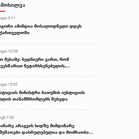
უსაფრთხოების გაძლიერების
იმოხილვა
მიზნით, მონიტორინგის ახალი
სისტემა დაინერგა
 ივლ 5:11
ოგორი ამინდია მოსალოდნელი დღეს
აქართველოში
 ივლ 12:39
ო მესამე: ბედნიერი ვართ, რომ
ვესწარით ნეტარხსენებულის,
თოლიკოს-პატრიარქ ილია მეორის
აწლს, ვართ მისი მემკვიდრეები
 ივლ 13:22
სტიციის მინისტრი ბათუმის იუსტიციის
ხლის თანამშრომლებს შეხვდა
ივნ 7:35
ინარე არაგვის ხიდზე მიმდინარე
მუშაოები დასრულებულია და მოძრაობა
ივე სამოძრაო ზოლზე აღდგენილია