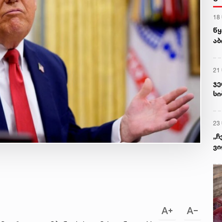
18
წყ
აბ
21
ჯე
სი
შო
სა
23
„ჩ
ვი
შე