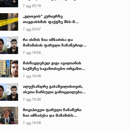
იყო ნია იმნაძე წამქეზებელი...“ -
7 აგვ 20:19
გიგა ავალიანის დედა
„გლოვოს“ კურიერზე
თავდასხმის ფაქტზე შსს-მ
გამოძიება დაიწყო
7 აგვ 20:07
რა ისმის ნია იმნაძისა და
მამამისის ფარული ჩანაწერიდან
- გიგა ავალიანის მკვლელობის
7 აგვ 19:56
საქმე
მასწავლებელ გიგა ავალიანის
საქმეზე საგამოძიებო ორგანო
დაკავებულ არასრულწლოვნებს -
7 აგვ 16:48
ნია იმნაძესა და ანასტასია
ბერუაშვილს 30 დღის
ალექსანდრე გაბაშვილისთვის,
განმავლობაში ფარულად
ასეთი წარსული გამოცდილების
უსმენდა
ადამიანისთვის ინფორმაციის
7 აგვ 16:36
მიწოდება, რომ მასწავლებელი
სექსუალურად ავიწროებდა,
მოვიპოვეთ ფარული ჩანაწერი
ფაქტობრივად, წაქეზება იყო -
ნია იმნაძესა და მამამისს
პროკურორი ნია იმნაძის საქმეზე
შორის, განიხილავდნენ, როგორ
7 აგვ 16:08
ჩაიდინა გაბაშვილმა დანაშაული