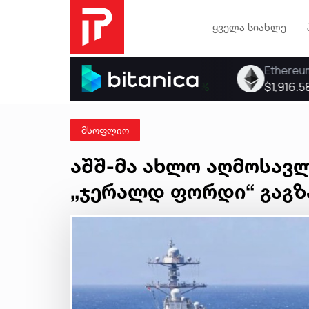
ყველა სიახლე
მსოფლიო
აშშ-მა ახლო აღმოსავლ
„ჯერალდ ფორდი“ გაგზ