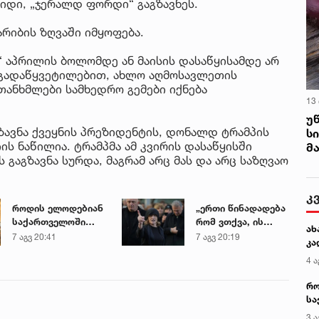
იდი, „ჯერალდ ფორდი“ გაგზავნეს.
რიბის ზღვაში იმყოფება.
აპრილის ბოლომდე ან მაისის დასაწყისამდე არ
მ გადაწყვეტილებით, ახლო აღმოსავლეთის
თანხმლები სამხედრო გემები იქნება
13
უ
გზავნა ქვეყნის პრეზიდენტის, დონალდ ტრამპის
ს
ს ნაწილია. ტრამპმა ამ კვირის დასაწყისში
მ
 გაგზავნა სურდა, მაგრამ არც მას და არც საზღვაო
კ
როდის ელოდებიან
„ერთი წინადადება
საქართველოში
რომ ვთქვა, ის
ახ
+40-გრადუსიან
გახდის ნათელს,
7 აგვ 20:41
7 აგვ 20:19
კა
სიცხეს
თუ რატომ იყო ნია
4 ა
იმნაძე
წამქეზებელი...“ -
რო
გიგა ავალიანის
სა
დედა
კე
3 ა