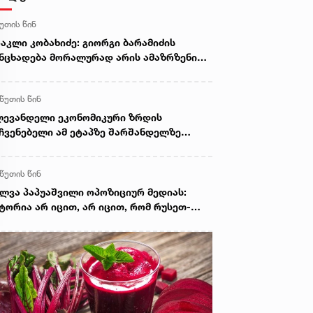
წუთის წინ
აკლი კობახიძე: გიორგი ბარამიძის
ნცხადება მორალურად არის ამაზრზენი
 სამარცხვინო, სამართლებრივ მხარეს
ც შეეხება, ამას შესაბამისი უწყებები
 წუთის წინ
ადგენენ
ევანდელი ეკონომიკური ზრდის
ჩვენებელი ამ ეტაპზე შარშანდელზე
ღალია. შარშან წელიწადი დავხურეთ
5%-ით, და პირველი 6 თვის მონაცემებით
 წუთის წინ
ონომიკურმა ზრდამ შეადგინა 7.9%. ამის
ზეზია ეფექტიანი ეკონომიკური პოლიტიკა
ლვა პაპუაშვილი ოპოზიციურ მედიას:
 კორუფციის წინააღმდეგ გადადგმული
ტორია არ იცით, არ იცით, რომ რუსეთ-
ნიშვნელოვანესი ნაბიჯები. მაღალ
ქართველოს შორის იყო ომი? ეს არის
ონეზე სრულად აღმოფხვრილია კორუფცია
მარცხვინო დამოკიდებულება. რომ არა
პრემიერი
ენი ძალისხმევა, დაბრუნებულიყო
კიცებულებები, დღეს დამტკიცებულიც არ
ნებოდა, რომ რუსეთს სამხედრო
ნაშაულები აქვს ჩადენილი 2008 წელს