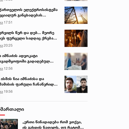
ქართველოს ელექტროსისტემა
ეციალურ განცხადებას
რცელებს
გვ 17:51
ურვილს წერ და დებ... მეორე
ეს ფურცელი სადღაც ქრება
 სურვილი სრულდება...“ -
გვ 20:25
სწაულმოქმედი ტაძარი შიდა
ართლში
ა იმნაძის ადვოკატი
ავადმყოფოში გადაღებულ
დრებს ავრცელებს
გვ 12:56
 ისმის ნია იმნაძისა და
მამისის ფარული ჩანაწერიდან
გიგა ავალიანის მკვლელობის
გვ 19:56
ქმე
ამართალი
„ერთი წინადადება რომ ვთქვა,
ის გახდის ნათელს, თუ რატომ