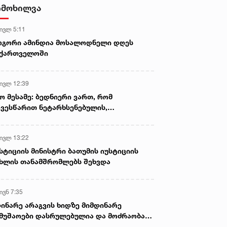
- ნიას მამა ამბობს, რომ
იმოხილვა
არასწორად მოიქცა, თუმცა
მამას ეუბნება, რომ სხვანაირად
 ივლ 5:11
ვერ მოიქცეოდა, თანამედროვე
ეპოქაში სხვანაირად ხდება -
ოგორი ამინდია მოსალოდნელი დღეს
პროკურორი
აქართველოში
 ივლ 12:39
ო მესამე: ბედნიერი ვართ, რომ
ვესწარით ნეტარხსენებულის,
თოლიკოს-პატრიარქ ილია მეორის
აწლს, ვართ მისი მემკვიდრეები
 ივლ 13:22
სტიციის მინისტრი ბათუმის იუსტიციის
ხლის თანამშრომლებს შეხვდა
ივნ 7:35
ინარე არაგვის ხიდზე მიმდინარე
მუშაოები დასრულებულია და მოძრაობა
ივე სამოძრაო ზოლზე აღდგენილია