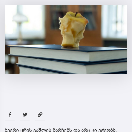
ბევრი ყრის ვაშლის ნარჩენს და არც კი ეჭვობს,