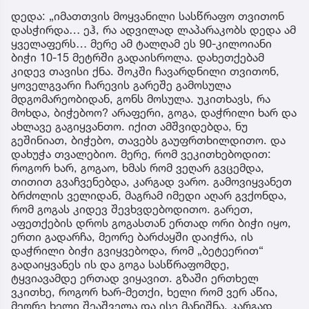
დედა: „იმათთვის მოყვანილი სასწრაფო თვითონ
დასჭირდა… ეჰ, რა ადვილად ლაპარაკობს დედა ამ
ყველაფერს… მერე ამ ტალღამ ეს 90-კილოიანი
ბიჭი 10-15 მეტრში გადაისროლა. დახეთქებამ
კიდევ თავისი ქნა. შოკში ჩავარდნილი თვითონ,
ყოველგვარი ჩარევის გარეშე გამოსულა
მდგომარეობიდან, გონს მოსულა. უკითხავს, რა
მოხდა, ბიჭებოო? არაფერი, გოგა, დაჭრილი ხარ და
ახლავე გაგიყვანთო. იქით ამშვიდებდა, ნუ
გეშინიათ, ბიჭებო, თავებს გაუფრთხილდითო. და
დახუჭა თვალებიო. მერე, რომ ვეკითხებოდით:
როგორ ხარ, გოგაო, ხმას რომ ვეღარ გვცემდა,
თითით გვაჩვენებდა, კარგად ვარო. გამოვიყვანეთ
ბრძოლის ველიდან, მაგრამ იმედი აღარ გვქონდა,
რომ გოგას კიდევ შევხვდებოდითო. გარეთ,
აფეთქების დროს გოგასთან ერთად ორი ბიჭი იყო,
ერთი გადარჩა, მეორე ბარძაყში დაიჭრა, ის
დაჭრილი ბიჭი გვიყვებოდა, რომ „ბეტეერით“
გადაიყვანეს ის და გოგა სასწრაფომდე,
ტყვიავამდე ერთად ვიყავით. გზაში ერთხელ
ვკითხე, როგორ ხარ-მეთქი, ხელი რომ ვერ აწია,
მეორე ხელი შეაშველა და ისე მანიშნა, კარგად