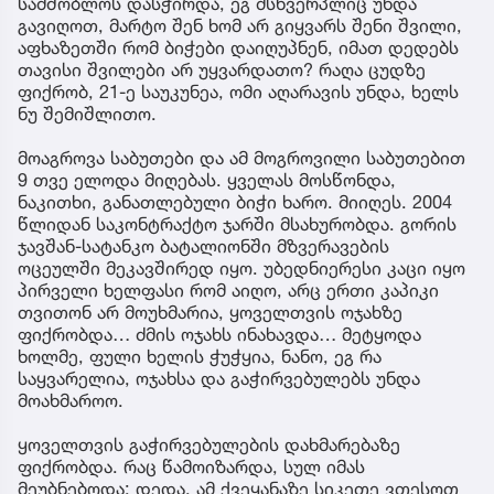
სამშობლოს დასჭირდა, ეგ მსხვერპლიც უნდა
გავიღოთ, მარტო შენ ხომ არ გიყვარს შენი შვილი,
აფხაზეთში რომ ბიჭები დაიღუპნენ, იმათ დედებს
თავისი შვილები არ უყვარდათო? რაღა ცუდზე
ფიქრობ, 21-ე საუკუნეა, ომი აღარავის უნდა, ხელს
ნუ შემიშლითო.
მოაგროვა საბუთები და ამ მოგროვილი საბუთებით
9 თვე ელოდა მიღებას. ყველას მოსწონდა,
ნაკითხი, განათლებული ბიჭი ხარო. მიიღეს. 2004
წლიდან საკონტრაქტო ჯარში მსახურობდა. გორის
ჯავშან-სატანკო ბატალიონში მზვერავების
ოცეულში მეკავშირედ იყო. უბედნიერესი კაცი იყო
პირველი ხელფასი რომ აიღო, არც ერთი კაპიკი
თვითონ არ მოუხმარია, ყოველთვის ოჯახზე
ფიქრობდა… ძმის ოჯახს ინახავდა… მეტყოდა
ხოლმე, ფული ხელის ჭუჭყია, ნანო, ეგ რა
საყვარელია, ოჯახსა და გაჭირვებულებს უნდა
მოახმაროო.
ყოველთვის გაჭირვებულების დახმარებაზე
ფიქრობდა. რაც წამოიზარდა, სულ იმას
მეუბნებოდა: დედა, ამ ქვეყანაზე სიკეთე ვთესოთ